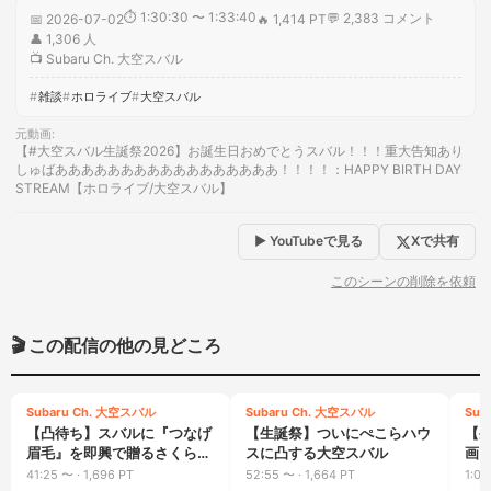
⏱
1:30:30 〜 1:33:40
💬
2,383
コメント
📅
2026-07-02
🔥
1,414 PT
👤
1,306
人
📺
Subaru Ch. 大空スバル
雑談
ホロライブ
大空スバル
元動画
:
【#大空スバル生誕祭2026】お誕生日おめでとうスバル！！！重大告知あり
しゅばあああああああああああああああああ！！！！：HAPPY BIRTH DAY
STREAM【ホロライブ/大空スバル】
▶ YouTubeで見る
Xで共有
このシーンの削除を依頼
🎬 この配信の他の見どころ
Subaru Ch. 大空スバル
Subaru Ch. 大空スバル
Sub
【凸待ち】スバルに『つなげ
【生誕祭】ついにぺこらハウ
【
眉毛』を即興で贈るさくらみ
スに凸する大空スバル
画
こ
出
41:25
〜 ·
1,696 PT
52:55
〜 ·
1,664 PT
1:09