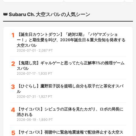
👑 Subaru Ch. 大空スバル の人気シーン
1
【誕生日カウントダウン】「絶対2期」「パゲマズッショ
ー！」と期生愛を叫び、2026年誕生日＆重大告知を発表する
大空スバル
2026-07-01
·
2,087 PT
2
【鬼隠し完】ギャルゲーと思ってたら正解率1%の推理ゲーム
スバル
2026-07-17
·
1,930 PT
3
【ひぐらし】鷹野双子説を提唱し自分も双子だと茶化すスバ
ル
2026-07-31
·
1,927 PT
4
【サイコパス】シビュラの正体を見たカガリ、ロボの局長に
消される
2026-06-19
·
1,890 PT
5
【サイコパス】視聴中に緊急地震速報で配信停止する大空ス