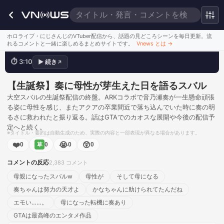
母性が芽生えた日かもしれねえ
ホロライブ・にじさんじのVTuber配信から、話題の見どころシーンを毎日更新。流
れるコメントと一緒に楽しめるまとめサイトです。
Vnews とは
→
⏱
3:10
▶
続き
↗
💬
母親になったスバルw
このシーンを見る
【生誕祭】奏に母性が芽生えた日を語るスバル
大空スバルの生誕祭配信の終盤。ARKコラボで音乃瀬奏が一生懸命頑張
る姿に母性を感じ、またアクアの卒業間近で落ち込んでいた時に奏の明
るさに救われたと振り返る。話はGTAでのカオスな展開や今後の配信予
定へと続く。
※タイトル・要約は自動生成のため、実際の内容と一部表現が異なる場合があります。
❤️
😭
😲
0
0
0
0
草
コメントの反応
2,383
コメント
母親になったスバルw
母性が
そして母になる
奏ちゃんは努力の天才よ
かなちゃんに助けられてたんだね
エモい……。
母になった転機に奏あり
GTAは最高峰のエンタメ作品