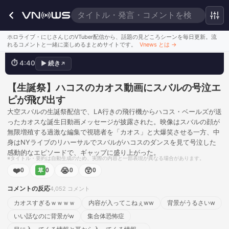
自由のハコス
ホロライブ・にじさんじのVTuber配信から、話題の見どころシーンを毎日更新。流
れるコメントと一緒に楽しめるまとめサイトです。
Vnews とは
→
⏱
4:40
▶
続き
↗
💬
カオスすぎるｗｗｗｗ
このシーンを見る
【生誕祭】ハコスのカオス動画にスバルの号泣エ
ピが飛び出す
大空スバルの生誕祭配信で、LA行きの飛行機からハコス・ベールズが送
ったカオスな誕生日動画メッセージが披露された。映像はスバルの顔が
無限増殖する過激な編集で視聴者を「カオス」と大爆笑させる一方、中
身はNYライブのリハーサルでスバルがハコスのダンスを見て号泣した
感動的なエピソードで、ギャップに盛り上がった。
※タイトル・要約は自動生成のため、実際の内容と一部表現が異なる場合があります。
❤️
😭
😲
0
0
0
0
草
コメントの反応
4,052
コメント
カオスすぎるｗｗｗｗ
内容が入ってこねぇww
背景がうるさいw
いい話なのに背景がw
集合体恐怖症