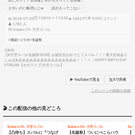
目に入ってくる情報と耳から入ってくる情報の温度差がすげぇw
エモいのに帳消しにw
話が入ってこない
⏱
1:09:15 〜 1:13:55
💬
4,052
コメント
📅
2026-07-02
🔥
1,642 PT
👤
1,783
人
📺
Subaru Ch. 大空スバル
雑談
コラボ
生誕祭
元動画
:
【#大空スバル生誕祭2026】お誕生日おめでとうスバル！！！重大告知あり
しゅばあああああああああああああああああ！！！！：HAPPY BIRTH DAY
STREAM【ホロライブ/大空スバル】
▶ YouTubeで見る
Xで共有
このシーンの削除を依頼
🎬 この配信の他の見どころ
Subaru Ch. 大空スバル
Subaru Ch. 大空スバル
Sub
【凸待ち】スバルに『つなげ
【生誕祭】ついにぺこらハウ
【