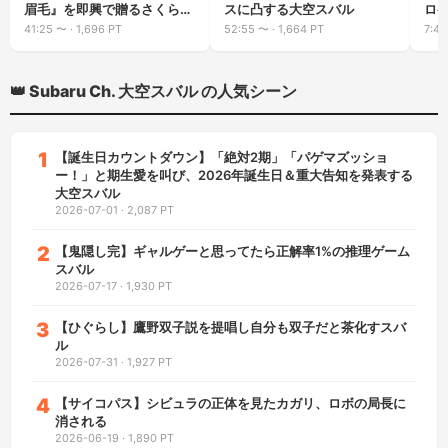
眉毛』を即興で贈るさくらみ
スに凸する大空スバル
ロ
こ
41:25
〜 ·
1,696 PT
52:55
〜 ·
1,664 PT
7:45
👑 Subaru Ch. 大空スバル の人気シーン
1
【誕生日カウントダウン】「絶対2期」「パゲマズッショ
ー！」と期生愛を叫び、2026年誕生日＆重大告知を発表する
大空スバル
2026-07-01
·
2,087 PT
2
【鬼隠し完】ギャルゲーと思ってたら正解率1%の推理ゲーム
スバル
2026-07-17
·
1,930 PT
3
【ひぐらし】鷹野双子説を提唱し自分も双子だと茶化すスバ
ル
2026-07-31
·
1,927 PT
4
【サイコパス】シビュラの正体を見たカガリ、ロボの局長に
消される
2026-06-19
·
1,890 PT