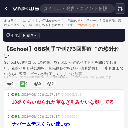
1歩も進まないで終わった
ホロライブ・にじさんじのVTuber配信から、話題の見どころシーンを毎日更新。流
れるコメントと一緒に楽しめるまとめサイトです。
Vnews とは
→
⏱
4:45
▶
続き
↗
💬
RTA:スタート前絶叫
このシーンを見る
【School】666初手で叫び3回即終了の悠針れ
い
School 666初コラボの冒頭、悠針れいが確認せずドアを開けてしま
い、花前ハルと共に絶叫。制限回数の叫びを3回も消費し、1歩も進まな
いうちに即座にゲームが終了してしまった珍事。
※タイトル・要約は自動生成のため、実際の内容と一部表現が異なる場合があります。
❤️
😭
😲
0
0
0
0
草
1
:
名無し
2026年06月30日
21:17
JST
ID:
00000M6U6
10発くらい殴られた草なぎ剛みたいな顔してる
2
:
名無し
2026年06月30日
21:18
JST
ID:
00000O9IN
ナパームデスくらい速いわ