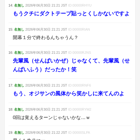
14
:
名無し
2026年06月30日
21:21
JST
ID:
00000RHYU
もうクチにダクトテープ貼っとくしかないですよ
15
:
名無し
2026年06月30日
21:21
JST
ID:
00000RIAN
開幕１分で終わるんちゃうん？
16
:
名無し
2026年06月30日
21:21
JST
ID:
00000RJNS
先輩風（せんぱいかぜ）じゃなくて、先輩風（せ
んぱいふう）だったか！笑
17
:
名無し
2026年06月30日
21:21
JST
ID:
00000RNF6
もう、オジサンの風体から笑かしに来てんのよ
18
:
名無し
2026年06月30日
21:21
JST
ID:
00000RYM2
0回は覚えるターンじゃないかな…ｗ
19
:
名無し
2026年06月30日
21:22
JST
ID:
00000SLPA