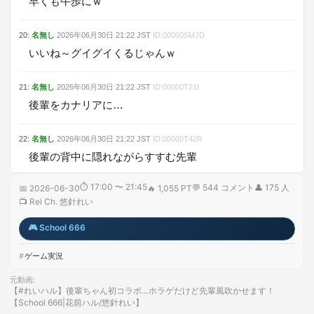
早くも牛歩にｗ
20
:
名無し
2026年06月30日
21:22
JST
ID:
00000SMJD
いいね～グイグイくるじゃんｗ
21
:
名無し
2026年06月30日
21:22
JST
ID:
00000T21I
後輩をカナリアに…
22
:
名無し
2026年06月30日
21:22
JST
ID:
00000T42R
後輩の背中に隠れながらすすむ先輩
⏱
17:00 〜 21:45
💬
544
コメント
👤
175
人
📅
2026-06-30
🔥
1,055 PT
📺
Rei Ch. 悠針れい
🎮
School 666
ゲーム実況
元動画
:
【#れいハル】後輩ちゃん初コラボ…ホラゲだけど先輩風吹かせます！
【School 666|花前ハル/悠針れい】