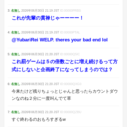
3
:
名無し
2026年06月30日
21:19
JST
ID:
00000PRBS
これが先輩の貫禄じゃーーーー！
4
:
名無し
2026年06月30日
21:19
JST
ID:
00000PTAL
@YubariRei WELP. theres your bad end lol
5
:
名無し
2026年06月30日
21:20
JST
ID:
00000Q5IC
これ罰ゲームは５の倍数ごとに増え続けるって方
式にしないと企画終了になってしまうのでは？
6
:
名無し
2026年06月30日
21:20
JST
ID:
00000QXG0
今来たけど残りちょっとじゃんと思ったらカウントダウ
ンなのね２分に一度叫んでて草
7
:
名無し
2026年06月30日
21:20
JST
ID:
00000QZBU
すぐ終わるのおもろすぎるw