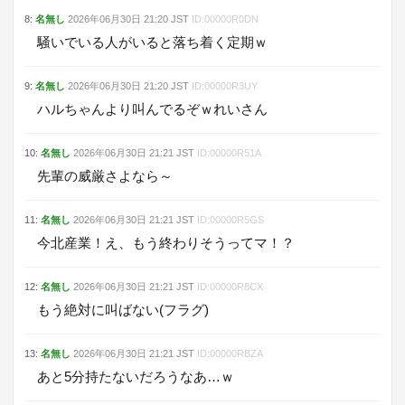
8
:
名無し
2026年06月30日
21:20
JST
ID:
00000R0DN
騒いでいる人がいると落ち着く定期ｗ
9
:
名無し
2026年06月30日
21:20
JST
ID:
00000R3UY
ハルちゃんより叫んでるぞｗれいさん
10
:
名無し
2026年06月30日
21:21
JST
ID:
00000R51A
先輩の威厳さよなら～
11
:
名無し
2026年06月30日
21:21
JST
ID:
00000R5GS
今北産業！え、もう終わりそうってマ！？
12
:
名無し
2026年06月30日
21:21
JST
ID:
00000R8CX
もう絶対に叫ばない(フラグ)
13
:
名無し
2026年06月30日
21:21
JST
ID:
00000RBZA
あと5分持たないだろうなあ…ｗ