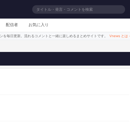
配信者
お気に入り
シーンを毎日更新。流れるコメントと一緒に楽しめるまとめサイトです。
Vnews とは
めの体制作費に全額投入する驚きのシステ
このシーンを見る