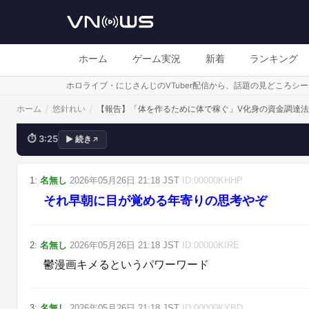
ホーム
ゲーム実況
新着
ランキング
ホロライブ・にじさんじのVTuber配信から、話題の見どころ
サブアカウントの収益を、V化のた
ホーム
/
悠針れい
/
【報告】「体を作るために体で稼ぐ」V化身の資金調達法
⏱
3:25
▶
続き
↗
1
:
名無し
2026年05月26日
21:18
JST
ID:
00000KHHP
それ早朝に目が覚める年寄りの思考やぞ
2
:
名無し
2026年05月26日
21:18
JST
ID:
00000KIRE
鬱漫画キメるというパワーワード
3
:
名無し
2026年05月26日
21:18
JST
ID:
00000KYBD