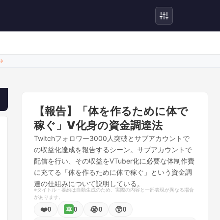
→
ム
【報告】「体を作るために体で
稼ぐ」V化身の資金調達法
Twitchフォロワー3000人突破とサブアカウントで
の収益化達成を報告するシーン。サブアカウントで
配信を行い、その収益をVTuber化に必要な体制作費
に充てる「体を作るために体で稼ぐ」という資金調
達の仕組みについて説明している。
※タイトル・要約は自動生成のため、実際の内容と一部表現が異なる場合
があります。
❤️
😭
😲
0
0
0
0
草