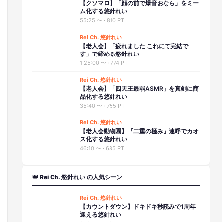
【クソマロ】「顔の前で爆音おなら」をミー
ム化する悠針れい
55:25
〜 ·
810 PT
Rei Ch. 悠針れい
【老人会】「疲れました これにて完結で
す」で締める悠針れい
1:25:00
〜 ·
774 PT
Rei Ch. 悠針れい
【老人会】「四天王最弱ASMR」を真剣に商
品化する悠針れい
35:40
〜 ·
755 PT
Rei Ch. 悠針れい
【老人会動物園】『二重の極み』連呼でカオ
ス化する悠針れい
46:10
〜 ·
685 PT
👑 Rei Ch. 悠針れい の人気シーン
Rei Ch. 悠針れい
【カウントダウン】ドキドキ秒読みで1周年
迎える悠針れい