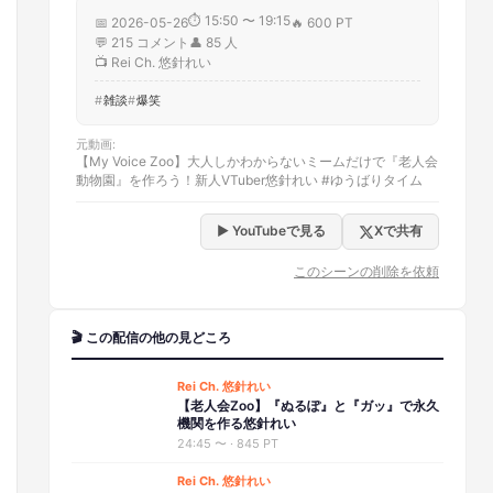
⏱
15:50 〜 19:15
📅
2026-05-26
🔥
600 PT
💬
215
コメント
👤
85
人
📺
Rei Ch. 悠針れい
雑談
爆笑
元動画
:
【My Voice Zoo】大人しかわからないミームだけで『老人会
動物園』を作ろう！新人VTuber悠針れい #ゆうばりタイム
▶ YouTubeで見る
Xで共有
このシーンの削除を依頼
🎬 この配信の他の見どころ
Rei Ch. 悠針れい
【老人会Zoo】『ぬるぽ』と『ガッ』で永久
機関を作る悠針れい
24:45
〜 ·
845 PT
Rei Ch. 悠針れい