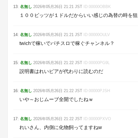
13
:
名無し
2026年05月26日
21:21
JST
ID:
00000OBBK
１００ビッツが１ドルだからいい感じの為替の時を狙
14
:
名無し
2026年05月26日
21:21
JST
ID:
00000OULV
twichで稼いでパチスロで稼ぐチャンネル？
15
:
名無し
2026年05月26日
21:22
JST
ID:
00000PG9L
説明書はれいピアが代わりに読むのだ
16
:
名無し
2026年05月26日
21:22
JST
ID:
00000PJSH
いや～おじムーブ全開でしたねｗ
17
:
名無し
2026年05月26日
21:22
JST
ID:
00000PXVO
れいさん、内側に化物飼ってますねw