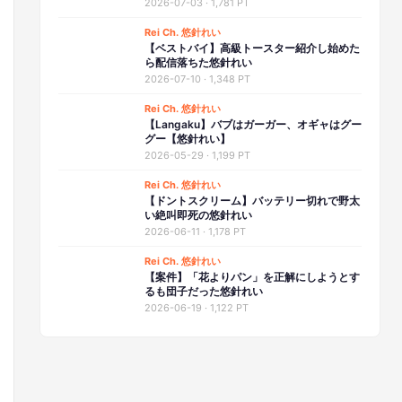
2026-07-03
·
1,781 PT
Rei Ch. 悠針れい
【ベストバイ】高級トースター紹介し始めた
ら配信落ちた悠針れい
2026-07-10
·
1,348 PT
Rei Ch. 悠針れい
【Langaku】バブはガーガー、オギャはグー
グー【悠針れい】
2026-05-29
·
1,199 PT
Rei Ch. 悠針れい
【ドントスクリーム】バッテリー切れで野太
い絶叫即死の悠針れい
2026-06-11
·
1,178 PT
Rei Ch. 悠針れい
【案件】「花よりパン」を正解にしようとす
るも団子だった悠針れい
2026-06-19
·
1,122 PT