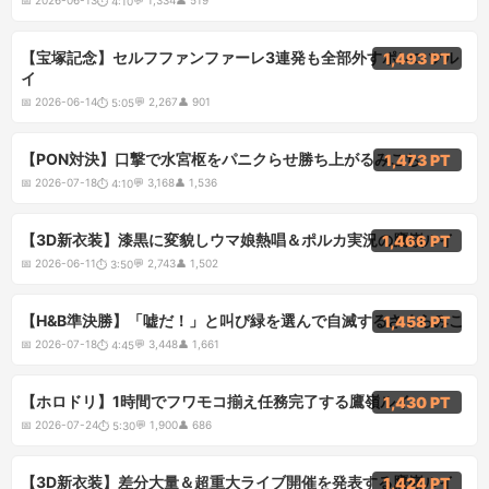
📅
2026-06-13
💬
1,334
👤
519
⏱
4:10
5:05
【宝塚記念】セルフファンファーレ3連発も全部外すポンコツル
1,493 PT
イ
📅
2026-06-14
💬
2,267
👤
901
⏱
5:05
4:10
【PON対決】口撃で水宮枢をパニクらせ勝ち上がるみこち
1,473 PT
📅
2026-07-18
💬
3,168
👤
1,536
⏱
4:10
3:50
【3D新衣装】漆黒に変貌しウマ娘熱唱＆ポルカ実況の鷹嶺ルイ
1,466 PT
📅
2026-06-11
💬
2,743
👤
1,502
⏱
3:50
4:45
【H&B準決勝】「嘘だ！」と叫び緑を選んで自滅するさくらみこ
1,458 PT
📅
2026-07-18
💬
3,448
👤
1,661
⏱
4:45
5:30
【ホロドリ】1時間でフワモコ揃え任務完了する鷹嶺ルイ
1,430 PT
📅
2026-07-24
💬
1,900
👤
686
⏱
5:30
4:30
【3D新衣装】差分大量＆超重大ライブ開催を発表する鷹嶺ルイ
1,424 PT