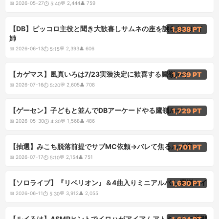
📅
2026-05-27
💬
2,444
👤
759
⏱
5:40
5:15
【DB】ピッコロ主役と聞き大歓喜しサムネの座を譲らないルイ
1,838 PT
姉
📅
2026-06-13
💬
2,393
👤
606
⏱
5:15
5:20
【カゲマス】風真いろは7/23実装決定に歓喜する鷹嶺ルイ
1,739 PT
📅
2026-07-16
💬
2,605
👤
708
⏱
5:20
4:30
【ゲーセン】子どもと並んでDBアーケードやる鷹嶺ルイ
1,729 PT
📅
2026-05-30
💬
1,568
👤
486
⏱
4:30
5:10
【抽選】みこち脱落前提でサブMC依頼→バレて焦るルイ姉
1,701 PT
📅
2026-07-17
💬
2,154
👤
751
⏱
5:10
5:30
【ソロライブ】『リベリオン』＆4曲入りミニアルバム 鷹嶺ルイ
1,630 PT
📅
2026-06-11
💬
3,912
👤
2,055
⏱
5:30
4:25
【ルイろは】ASMRヒントでイロハがアイアムアトミックに挑戦