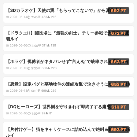
2:45
【3Dカラオケ】天使の翼「もらってこないで」から夏曲突入
692 PT
📅
2026-05-14
💬
453
👤
216
⏱
2:45
4:00
【ドラクエH】闘技場に『最強の剣士』テリー参戦で大興奮の鷹
672 PT
嶺ルイ
📅
2026-06-05
💬
311
👤
138
⏱
4:00
5:30
【ホラゲ】視聴者がネタバレせず“言えぬ”で統率される鷹嶺ルイ
663 PT
📅
2026-06-10
💬
688
👤
228
⏱
5:30
5:10
【悪意】設定バグと墓地物件の連続攻撃で泣きそうになるルイ姉
653 PT
📅
2026-05-13
💬
699
👤
269
⏱
5:10
1:00
【DQヒーローズ】世界樹を守りきれず即終了する鷹嶺ルイ
616 PT
📅
2026-06-05
💬
92
👤
81
⏱
1:00
4:10
【片付けゲー】猫をキャリケースに詰め込んで絶叫＆歓喜の鷹嶺
593 PT
ルイ