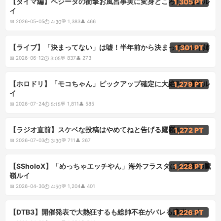
【ダイマ編】ベジータの衝撃お風呂事実に変身どころじゃないル
1,305 PT
イ
📅
2026-05-05
💬
1,383
👤
466
⏱
4:30
3:05
【ライブ】「決まってない」は嘘！半年前から決まってたルイ姉
1,301 PT
📅
2026-06-12
💬
837
👤
273
⏱
3:05
5:15
【ホロドリ】「モコちゃん」ピックアップ確定に大絶叫の鷹嶺ル
1,279 PT
イ
📅
2026-07-24
💬
1,811
👤
585
⏱
5:15
3:30
【ラジオ直前】スケベな投稿はやめてねと告げる鷹嶺ルイ
1,272 PT
📅
2026-07-03
💬
711
👤
267
⏱
3:30
4:50
【SSholoX】「めっちゃエッチやん」海外フラスタに大興奮の鷹
1,228 PT
嶺ルイ
📅
2026-04-30
💬
1,204
👤
401
⏱
4:50
5:20
【DTB3】開催発表で大熱狂するも総帥不在がバレる鷹嶺ルイ
1,226 PT