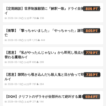
5:35
【定期雑談】世界制服願望に『解釈一致』ドライ自覚する鷹嶺ル
806 PT
イ
📅
2026-04-24
💬
766
👤
236
⏱
5:35
5:15
【衝撃】「撃っちゃいました」「やっちゃった」謝罪からの即逃
805 PT
亡
📅
2026-05-09
💬
1,115
👤
444
⏱
5:15
3:45
【悪意】『私がやったんじゃない』から即死し視点が別人に切り
778 PT
替わる鷹嶺ルイ
📅
2026-05-13
💬
693
👤
299
⏱
3:45
4:25
【悪意】隙間から覗き込んだら殺人鬼と目が合って即死する鷹嶺
735 PT
ルイ
📅
2026-05-13
💬
787
👤
284
⏱
4:25
3:40
【DQH】クリフトのザラキが全部外れて絶叫する鷹嶺ルイ
694 PT
📅
2026-06-05
💬
271
👤
144
⏱
3:40