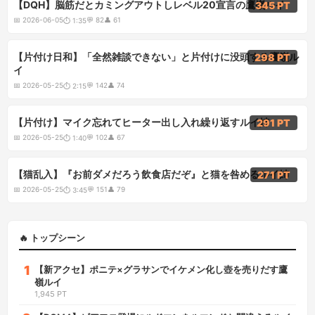
1:35
【DQH】脳筋だとカミングアウトしレベル20宣言の鷹嶺ルイ
345 PT
📅
2026-06-05
💬
82
👤
61
⏱
1:35
2:15
【片付け日和】「全然雑談できない」と片付けに没頭する鷹嶺ル
298 PT
イ
📅
2026-05-25
💬
142
👤
74
⏱
2:15
1:40
【片付け】マイク忘れてヒーター出し入れ繰り返すルイ姉
291 PT
📅
2026-05-25
💬
102
👤
67
⏱
1:40
3:45
【猫乱入】『お前ダメだろう飲食店だぞ』と猫を咎めるルイ姉
271 PT
📅
2026-05-25
💬
151
👤
79
⏱
3:45
🔥 トップシーン
1
【新アクセ】ポニテ×グラサンでイケメン化し壺を売りだす鷹
嶺ルイ
1,945 PT