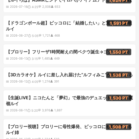
1,624 PT
📅
2026-07-16
💬
2,008
👤
653
⏱
4:25
5:05
【ドラゴンボール超】ピッコロに「結婚したい」と宣言する鷹嶺
1,591 PT
ルイ
📅
2026-06-27
💬
1,721
👤
468
⏱
5:05
3:15
【ブロリー】フリーザ1時間耐えの間ベクウ誕生→ゴジータ成功
1,550 PT
📅
2026-06-13
💬
1,485
👤
449
⏱
3:15
4:05
【3Dカラオケ】ルイに差し入れ届けた“ルフィみこ”が透明すぎる
1,538 PT
📅
2026-06-12
💬
1,274
👤
391
⏱
4:05
5:20
【生誕LIVE】ニコたんと「夢幻」で最強のデュエットを見せる鷹
1,530 PT
嶺ルイ
📅
2026-06-11
💬
3,976
👤
1,697
⏱
5:20
4:10
【ブロリー視聴】ブロリーに母性爆発、ピッコロにも即浮気する
1,508 PT
ルイ姉