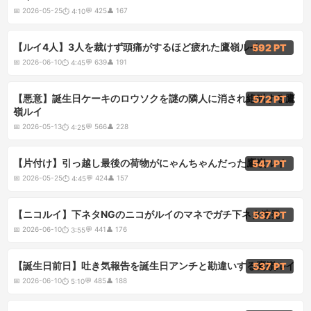
📅
2026-05-25
💬
425
👤
167
⏱
4:10
4:45
【ルイ4人】3人を裁けず頭痛がするほど疲れた鷹嶺ルイ
592 PT
📅
2026-06-10
💬
639
👤
191
⏱
4:45
4:25
【悪意】誕生日ケーキのロウソクを謎の隣人に消され絶叫する鷹
572 PT
嶺ルイ
📅
2026-05-13
💬
566
👤
228
⏱
4:25
4:45
【片付け】引っ越し最後の荷物がにゃんちゃんだった鷹嶺ルイ
547 PT
📅
2026-05-25
💬
424
👤
157
⏱
4:45
3:55
【ニコルイ】下ネタNGのニコがルイのマネでガチ下ネタ連発
537 PT
📅
2026-06-10
💬
441
👤
176
⏱
3:55
5:10
【誕生日前日】吐き気報告を誕生日アンチと勘違いする鷹嶺ルイ
537 PT
📅
2026-06-10
💬
485
👤
188
⏱
5:10