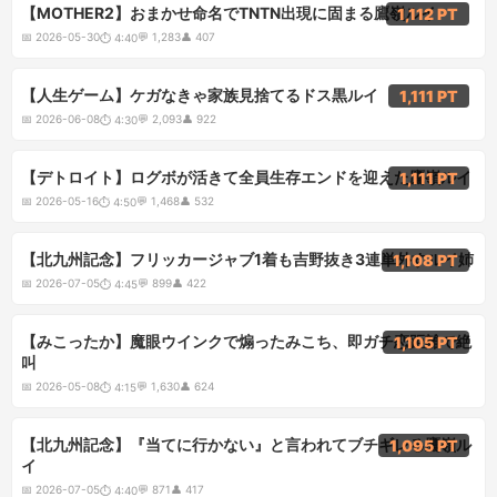
4:40
【MOTHER2】おまかせ命名でTNTN出現に固まる鷹嶺ルイ
1,112 PT
📅
2026-05-30
💬
1,283
👤
407
⏱
4:40
4:30
【人生ゲーム】ケガなきゃ家族見捨てるドス黒ルイ
1,111 PT
📅
2026-06-08
💬
2,093
👤
922
⏱
4:30
4:50
【デトロイト】ログボが活きて全員生存エンドを迎えた鷹嶺ルイ
1,111 PT
📅
2026-05-16
💬
1,468
👤
532
⏱
4:50
4:45
【北九州記念】フリッカージャブ1着も吉野抜き3連単外すルイ姉
1,108 PT
📅
2026-07-05
💬
899
👤
422
⏱
4:45
4:15
【みこったか】魔眼ウインクで煽ったみこち、即ガチ恋距離で絶
1,105 PT
叫
📅
2026-05-08
💬
1,630
👤
624
⏱
4:15
4:40
【北九州記念】『当てに行かない』と言われてブチギレる鷹嶺ル
1,095 PT
イ
📅
2026-07-05
💬
871
👤
417
⏱
4:40