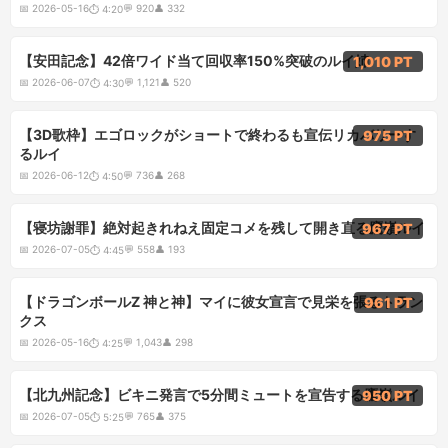
📅
2026-05-16
💬
920
👤
332
⏱
4:20
4:30
【安田記念】42倍ワイド当て回収率150%突破のルイ姉
1,010 PT
📅
2026-06-07
💬
1,121
👤
520
⏱
4:30
4:50
【3D歌枠】エゴロックがショートで終わるも宣伝リカバリーす
975 PT
るルイ
📅
2026-06-12
💬
736
👤
268
⏱
4:50
4:45
【寝坊謝罪】絶対起きれねえ固定コメを残して開き直る鷹嶺ルイ
967 PT
📅
2026-07-05
💬
558
👤
193
⏱
4:45
4:25
【ドラゴンボールZ 神と神】マイに彼女宣言で見栄を張るトラン
961 PT
クス
📅
2026-05-16
💬
1,043
👤
298
⏱
4:25
5:25
【北九州記念】ビキニ発言で5分間ミュートを宣告する鷹嶺ルイ
950 PT
📅
2026-07-05
💬
765
👤
375
⏱
5:25