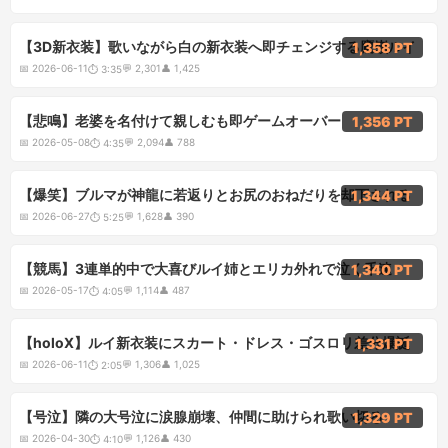
3:35
【3D新衣装】歌いながら白の新衣装へ即チェンジする鷹嶺ルイ
1,358 PT
📅
2026-06-11
💬
2,301
👤
1,425
⏱
3:35
4:35
【悲鳴】老婆を名付けて親しむも即ゲームオーバー
1,356 PT
📅
2026-05-08
💬
2,094
👤
788
⏱
4:35
5:25
【爆笑】ブルマが神龍に若返りとお尻のおねだりを却下される
1,344 PT
📅
2026-06-27
💬
1,628
👤
390
⏱
5:25
4:05
【競馬】3連単的中で大喜びルイ姉とエリカ外れで泣く千速
1,340 PT
📅
2026-05-17
💬
1,114
👤
487
⏱
4:05
2:05
【holoX】ルイ新衣装にスカート・ドレス・ゴスロリ差分爆誕
1,331 PT
📅
2026-06-11
💬
1,306
👤
1,025
⏱
2:05
4:10
【号泣】隣の大号泣に涙腺崩壊、仲間に助けられ歌い切る
1,329 PT
📅
2026-04-30
💬
1,126
👤
430
⏱
4:10