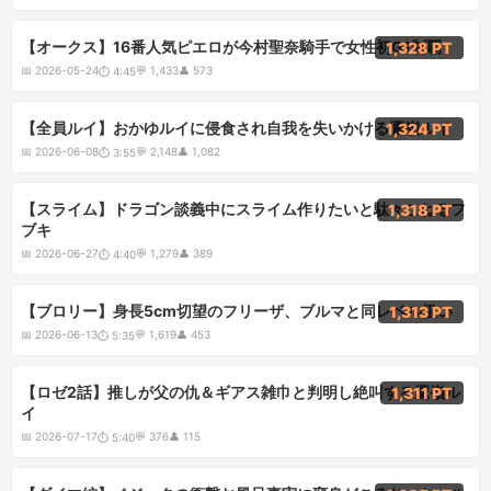
4:45
【オークス】16番人気ピエロが今村聖奈騎手で女性初G1制覇
1,328 PT
📅
2026-05-24
💬
1,433
👤
573
⏱
4:45
3:55
【全員ルイ】おかゆルイに侵食され自我を失いかける鷹嶺ルイ
1,324 PT
📅
2026-06-08
💬
2,148
👤
1,082
⏱
3:55
4:40
【スライム】ドラゴン談義中にスライム作りたいと駄々こねるフ
1,318 PT
ブキ
📅
2026-06-27
💬
1,279
👤
389
⏱
4:40
5:35
【ブロリー】身長5cm切望のフリーザ、ブルマと同レベル扱い
1,313 PT
📅
2026-06-13
💬
1,619
👤
453
⏱
5:35
5:40
【ロゼ2話】推しが父の仇＆ギアス雑巾と判明し絶叫する鷹嶺ル
1,311 PT
イ
📅
2026-07-17
💬
376
👤
115
⏱
5:40
4:30