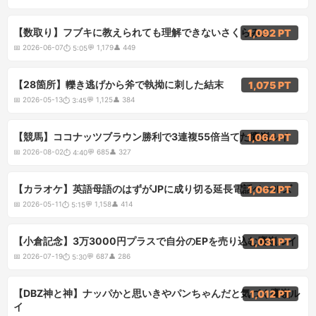
5:05
【数取り】フブキに教えられても理解できないさくらみこ
1,092 PT
📅
2026-06-07
💬
1,179
👤
449
⏱
5:05
3:45
【28箇所】轢き逃げから斧で執拗に刺した結末
1,075 PT
📅
2026-05-13
💬
1,125
👤
384
⏱
3:45
4:40
【競馬】ココナッツブラウン勝利で3連複55倍当てた鷹嶺ルイ
1,064 PT
📅
2026-08-02
💬
685
👤
327
⏱
4:40
5:15
【カラオケ】英語母語のはずがJPに成り切る延長電話ベールズ
1,062 PT
📅
2026-05-11
💬
1,158
👤
414
⏱
5:15
5:30
【小倉記念】3万3000円プラスで自分のEPを売り込む鷹嶺ルイ
1,031 PT
📅
2026-07-19
💬
687
👤
286
⏱
5:30
4:20
【DBZ神と神】ナッパかと思いきやパンちゃんだと気づく鷹嶺ル
1,012 PT
イ