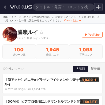
ホロライブ・にじさんじのVTuber配信から、話題の見どころシーンを毎日更新。流
れるコメントと一緒に楽しめるまとめサイトです。
Vnews とは
→
鷹嶺ルイ
▶ YouTube
Lui ch. 鷹嶺ルイ - holoX -
100
1,945
1,098
総シーン数
最高スコア
平均スコア
100 件のシーン
人気順
新着順
5:15
【新アクセ】ポニテ×グラサンでイケメン化し壺を売りだす鷹嶺
1,945 PT
ルイ
📅
2026-04-30
💬
2,658
👤
750
⏱
5:15
5:40
【DQM4】ビアフロ登場にルドマンをルマンドと間違えるルイ
1,894 PT