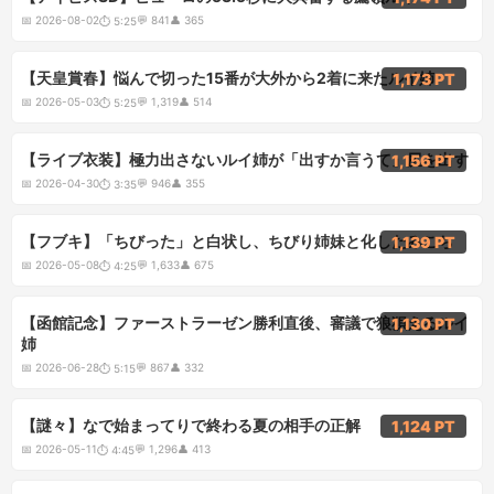
📅
2026-08-02
💬
841
👤
365
⏱
5:25
5:25
【天皇賞春】悩んで切った15番が大外から2着に来たルイ姉
1,173 PT
📅
2026-05-03
💬
1,319
👤
514
⏱
5:25
3:35
【ライブ衣装】極力出さないルイ姉が「出すか言うて」尻を出す
1,156 PT
📅
2026-04-30
💬
946
👤
355
⏱
3:35
4:25
【フブキ】「ちびった」と白状し、ちびり姉妹と化したみこち
1,139 PT
📅
2026-05-08
💬
1,633
👤
675
⏱
4:25
5:15
【函館記念】ファーストラーゼン勝利直後、審議で狼狽えるルイ
1,130 PT
姉
📅
2026-06-28
💬
867
👤
332
⏱
5:15
4:45
【謎々】なで始まってりで終わる夏の相手の正解
1,124 PT
📅
2026-05-11
💬
1,296
👤
413
⏱
4:45