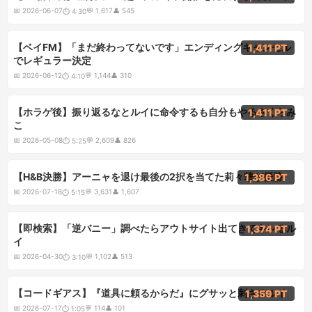
📅
2026-06-07
💬
1,617
👤
545
⏱
4:30
4:10
【ベイFM】「まだ終わってないです」エンディングキャンセル
1,411 PT
でレギュラー決定
📅
2026-06-12
💬
1,144
👤
310
⏱
4:10
5:25
【ホラゲ後】振り返るなとルイに命令するも自分もやるさくらみ
1,411 PT
こ
📅
2026-05-08
💬
2,609
👤
826
⏱
5:25
5:15
【H&B決勝】アーニャを退け最後の2択を当てた莉々華が優勝
1,386 PT
📅
2026-07-18
💬
3,631
👤
1,607
⏱
5:15
3:10
【即検索】「逆バニー」調べたらアウトサイト出てきてキレるル
1,374 PT
イ
📅
2026-04-30
💬
1,102
👤
513
⏱
3:10
1:05
【コードギアス】『道具に頼るからだ』にグサッと刺さるルイ
1,359 PT
📅
2026-07-17
💬
114
👤
101
⏱
1:05