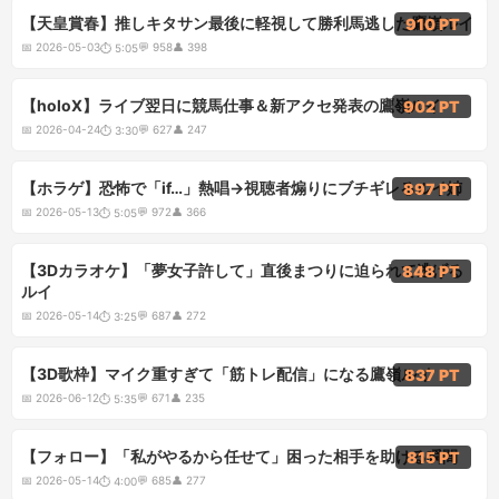
5:05
【天皇賞春】推しキタサン最後に軽視して勝利馬逃した鷹嶺ルイ
910 PT
📅
2026-05-03
💬
958
👤
398
⏱
5:05
3:30
【holoX】ライブ翌日に競馬仕事＆新アクセ発表の鷹嶺ルイ
902 PT
📅
2026-04-24
💬
627
👤
247
⏱
3:30
5:05
【ホラゲ】恐怖で「if…」熱唱→視聴者煽りにブチギレるルイ姉
897 PT
📅
2026-05-13
💬
972
👤
366
⏱
5:05
3:25
【3Dカラオケ】「夢女子許して」直後まつりに迫られて逃げる
848 PT
ルイ
📅
2026-05-14
💬
687
👤
272
⏱
3:25
5:35
【3D歌枠】マイク重すぎて「筋トレ配信」になる鷹嶺ルイ
837 PT
📅
2026-06-12
💬
671
👤
235
⏱
5:35
4:00
【フォロー】「私がやるから任せて」困った相手を助ける瞬間
815 PT
📅
2026-05-14
💬
685
👤
277
⏱
4:00