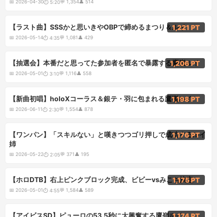
📅
2026-04-30
💬
1,354
👤
514
⏱
5:20
4:35
【ラスト曲】SSSかと思いきやOBPで締めるまつり＆ルイ
1,221 PT
📅
2026-05-14
💬
1,081
👤
429
⏱
4:35
3:10
【抽選会】本番だと思ってた参加者を匿名で暴露する鷹嶺ルイ
1,206 PT
📅
2026-05-01
💬
1,116
👤
558
⏱
3:10
2:30
【新曲初唱】holoXコーラス＆銀テ・羽に包まれる鷹嶺ルイ
1,198 PT
📅
2026-06-11
💬
1,554
👤
878
⏱
2:30
2:05
【ワンパン】「スキルない」と嘆きつつゴリ押しで成功するルイ
1,176 PT
姉
📅
2026-05-22
💬
371
👤
195
⏱
2:05
4:55
【ホロDTB】右上ピンクブロック完成、ビビーvsみこち決定
1,175 PT
📅
2026-05-01
💬
1,584
👤
589
⏱
4:55
5:25
【アイビスSD】ピューロの53.5秒に大興奮する鷹嶺ルイ
1,174 PT