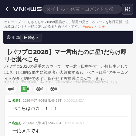
マーはまた来るから大丈夫
ホロライブ・にじさんじのVTuber配信から、話題の見どころシーンを毎日更新。流
れるコメントと一緒に楽しめるまとめサイトです。
Vnews とは
→
⏱
4:25
▶
続き
↗
💬
マー君きたー！！！！
このシーンを見る
【パワプロ2026】マー君出たのに星1だらけ即
リセ漢ぺこら
パワプロ2026の選手スカウトで、マー君（田中将大）が虹転生として
出現。圧倒的な能力に視聴者が大興奮するも、ぺこらは星1のチームメ
イトが多く納得できず、保存せず再抽選に進んでしまう。
※タイトル・要約は自動生成のため、実際の内容と一部表現が異なる場合があります。
❤️
😭
😲
0
0
0
0
草
1
:
名無し
2026年07月04日
5:46
JST
ID:
00001N5ZA
ぺこらはバカ！！！！
2
:
名無し
2026年07月04日
5:46
JST
ID:
00001N6VT
一応メスです