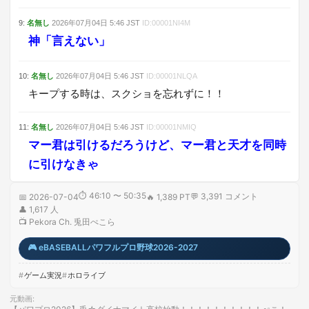
9
:
名無し
2026年07月04日
5:46
JST
ID:
00001NI4M
神「言えない」
10
:
名無し
2026年07月04日
5:46
JST
ID:
00001NLQA
キープする時は、スクショを忘れずに！！
11
:
名無し
2026年07月04日
5:46
JST
ID:
00001NMIQ
マー君は引けるだろうけど、マー君と天才を同時
に引けなきゃ
⏱
46:10 〜 50:35
💬
3,391
コメント
📅
2026-07-04
🔥
1,389 PT
👤
1,617
人
📺
Pekora Ch. 兎田ぺこら
🎮
eBASEBALLパワフルプロ野球2026-2027
ゲーム実況
ホロライブ
元動画
: