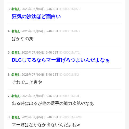
3
:
名無し
2026年07月04日
5:46
JST
ID:
00001N858
狂気の沙汰ほど面白い
4
:
名無し
2026年07月04日
5:46
JST
ID:
00001N8NX
ばかなの笑
5
:
名無し
2026年07月04日
5:46
JST
ID:
00001NAT1
DLCしてるならマー君げろつよいんだよなぁ
6
:
名無し
2026年07月04日
5:46
JST
ID:
00001NBI2
それでこそ男や
7
:
名無し
2026年07月04日
5:46
JST
ID:
00001NEJI
出る時は出るが他の選手の能力次第やなあ
8
:
名無し
2026年07月04日
5:46
JST
ID:
00001NGW9
マー君はなかなか出ないんだよねw