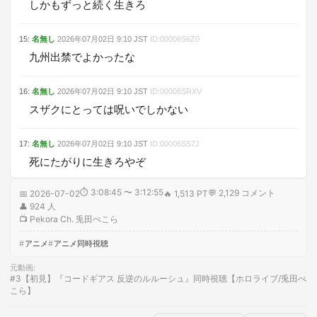
しかもずっと続く生きろ
15
:
名無し
2026年07月02日
9:10
JST
ID:
00006S6Z0
九州出禁でよかったな
16
:
名無し
2026年07月02日
9:10
JST
ID:
00006SRXV
スザクにとっては呪いでしかない
17
:
名無し
2026年07月02日
9:10
JST
ID:
00006SS7J
死にたがりに生きろやぞ
⏱
3:08:45 〜 3:12:55
💬
2,129
コメント
📅
2026-07-02
🔥
1,513 PT
👤
924
人
📺
Pekora Ch. 兎田ぺこら
アニメ
アニメ同時視聴
元動画
:
#3【初見】『コードギアス 反逆のルルーシュ』同時視聴【ホロライブ/兎田ぺ
こら】