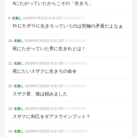
4にたがっていたからこその「生きろ」
9
:
名無し
2026年07月02日
9:10
JST
ID:
00006S01Z
ﾀﾋにたがりに生きろっていうのは究極の矛盾だよなぁ
10
:
名無し
2026年07月02日
9:10
JST
ID:
00006S05K
死にたがっていた男に生きれとは！
11
:
名無し
2026年07月02日
9:10
JST
ID:
00006S2FD
死にたいスザクに生きろの命令
12
:
名無し
2026年07月02日
9:10
JST
ID:
00006S2XA
スザク君、後は頼みました
13
:
名無し
2026年07月02日
9:10
JST
ID:
00006S39T
スザクに利己をギアスでインプット？
14
:
名無し
2026年07月02日
9:10
JST
ID:
00006S6GH