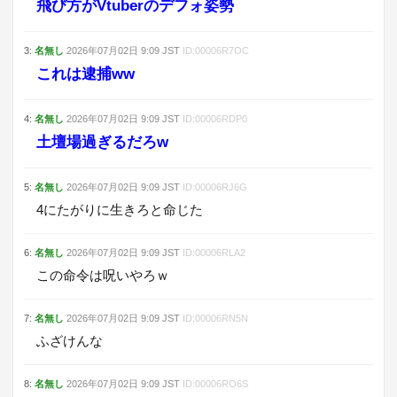
飛び方がVtuberのデフォ姿勢
3
:
名無し
2026年07月02日
9:09
JST
ID:
00006R7OC
これは逮捕ww
4
:
名無し
2026年07月02日
9:09
JST
ID:
00006RDP0
土壇場過ぎるだろw
5
:
名無し
2026年07月02日
9:09
JST
ID:
00006RJ6G
4にたがりに生きろと命じた
6
:
名無し
2026年07月02日
9:09
JST
ID:
00006RLA2
この命令は呪いやろｗ
7
:
名無し
2026年07月02日
9:09
JST
ID:
00006RN5N
ふざけんな
8
:
名無し
2026年07月02日
9:09
JST
ID:
00006RO6S