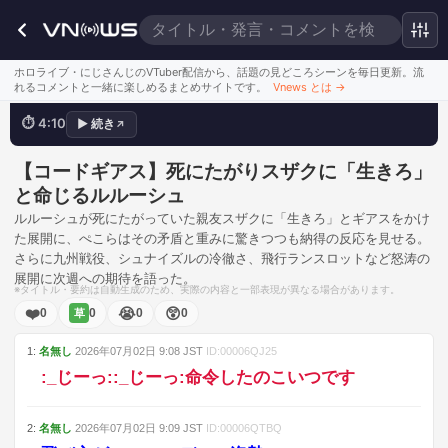
死にたがりに生きろ
ホロライブ・にじさんじのVTuber配信から、話題の見どころシーンを毎日更新。流
れるコメントと一緒に楽しめるまとめサイトです。
Vnews とは
→
⏱
4:10
▶
続き
↗
💬
死にたがり→生きろ！
このシーンを見る
【コードギアス】死にたがりスザクに「生きろ」
と命じるルルーシュ
ルルーシュが死にたがっていた親友スザクに「生きろ」とギアスをかけ
た展開に、ぺこらはその矛盾と重みに驚きつつも納得の反応を見せる。
さらに九州戦役、シュナイズルの冷徹さ、飛行ランスロットなど怒涛の
展開に次週への期待を語った。
※タイトル・要約は自動生成のため、実際の内容と一部表現が異なる場合があります。
❤️
😭
😲
0
0
0
0
草
1
:
名無し
2026年07月02日
9:08
JST
ID:
00006QJ25
:_じーっ::_じーっ:命令したのこいつです
2
:
名無し
2026年07月02日
9:09
JST
ID:
00006QTBQ