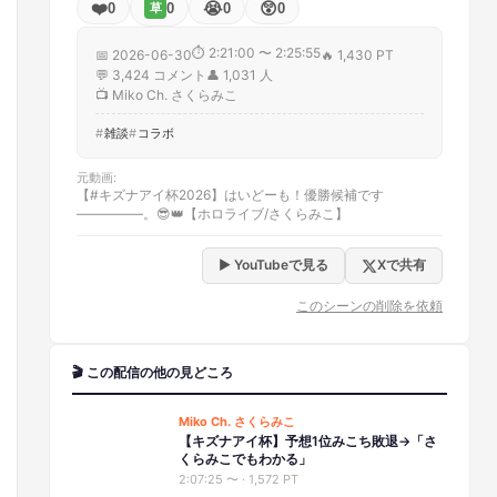
❤️
😭
😲
0
0
0
0
草
⏱
2:21:00 〜 2:25:55
📅
2026-06-30
🔥
1,430 PT
💬
3,424
コメント
👤
1,031
人
📺
Miko Ch. さくらみこ
雑談
コラボ
元動画
:
【#キズナアイ杯2026】はいどーも！優勝候補です
―――――。😎👑【ホロライブ/さくらみこ】
▶ YouTubeで見る
Xで共有
このシーンの削除を依頼
🎬 この配信の他の見どころ
Miko Ch. さくらみこ
【キズナアイ杯】予想1位みこち敗退→「さ
くらみこでもわかる」
2:07:25
〜 ·
1,572 PT