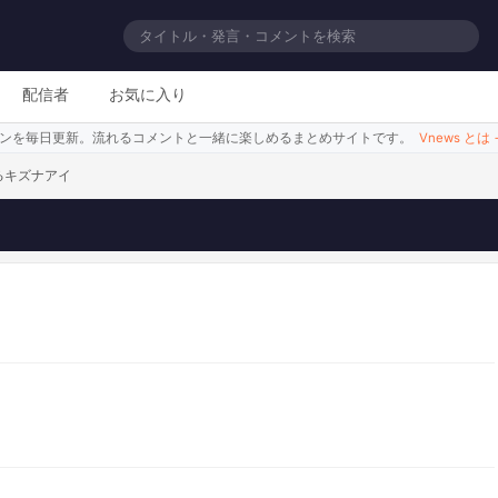
責めないで
配信者
お気に入り
シーンを毎日更新。流れるコメントと一緒に楽しめるまとめサイトです。
Vnews とは
るキズナアイ
このシーンを見る