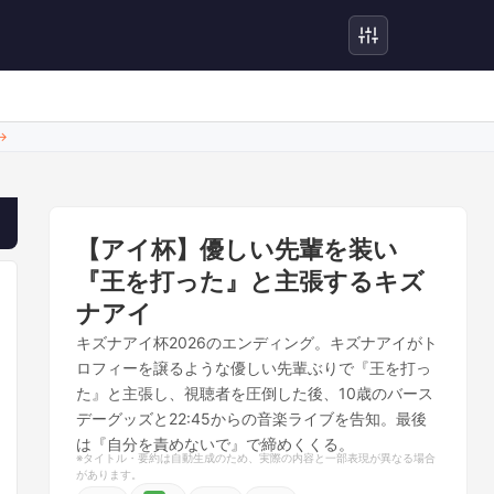
→
【アイ杯】優しい先輩を装い
『王を打った』と主張するキズ
ナアイ
キズナアイ杯2026のエンディング。キズナアイがト
ロフィーを譲るような優しい先輩ぶりで『王を打っ
た』と主張し、視聴者を圧倒した後、10歳のバース
デーグッズと22:45からの音楽ライブを告知。最後
は『自分を責めないで』で締めくくる。
※タイトル・要約は自動生成のため、実際の内容と一部表現が異なる場合
があります。