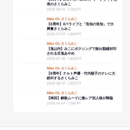
表のさくらみこ
2026-08-01
·
2,163 PT
Miko Ch. さくらみこ
【8周年】8/1ライブと「告知の告知」で大
興奮さくらみこ
2026-07-27
·
1,859 PT
Miko Ch. さくらみこ
【鬼は内】みこにボクシングで敗れ額縁封印
される百鬼あやめ
2026-07-30
·
1,839 PT
Miko Ch. さくらみこ
【8周年】ナルト声優・竹内順子のナレに大
絶叫するさくらみこ
2026-08-01
·
1,833 PT
Miko Ch. さくらみこ
【神回】解散ムードに激レア別人格が降臨
2026-07-07
·
1,758 PT