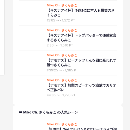
Miko Ch. さくらみこ
【キズナアイ杯】予想1位に本人も爆笑のさ
くらみこ
15:05
〜 ·
1,572 PT
Miko Ch. さくらみこ
【キズナアイ杯】トップバッターで優勝宣言
するさくらみこ
2:30
〜 ·
1,510 PT
Miko Ch. さくらみこ
【アモアス】ピーナッツくんを囮に疑われず
勝つさくらみこ
1:39:25
〜 ·
1,385 PT
Miko Ch. さくらみこ
【アモアス】無実のピーナッツ追放でカリオ
ペ正体バレ
44:35
〜 ·
1,270 PT
👑 Miko Ch. さくらみこ の人気シーン
Miko Ch. さくらみこ
【8周年】2ndアルバム＆Kアリーナライブ発