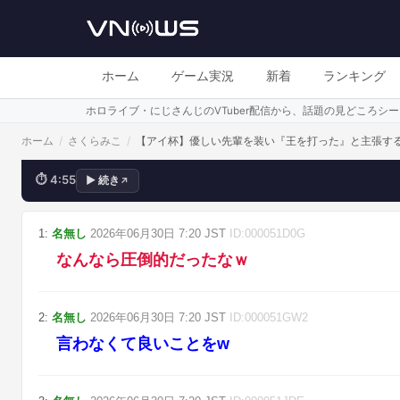
自分を
ホーム
ゲーム実況
新着
ランキング
ホロライブ・にじさんじのVTuber配信から、話題の見どころ
ホーム
/
さくらみこ
/
【アイ杯】優しい先輩を装い『王を打った』と主張す
⏱
4:55
▶
続き
↗
💬
恩の押し売りｗ
1
:
名無し
2026年06月30日
7:20
JST
ID:
000051D0G
なんなら圧倒的だったなｗ
2
:
名無し
2026年06月30日
7:20
JST
ID:
000051GW2
言わなくて良いことをw