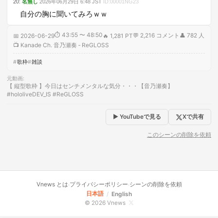
20
:
名無し
2026年06月29日
6:48
JST
ID:
00001NG23
自分の胸に聞いてみろｗｗ
⏱
43:55 〜 48:50
💬
2,216
コメント
👤
782
人
📅
2026-06-29
🔥
1,281 PT
📺
Kanade Ch. 音乃瀬奏 ‐ ReGLOSS
歌枠
雑談
元動画
:
【 縦型歌枠 】今日はセンチメンタルな気分・・・【音乃瀬奏】
#hololiveDEV_IS #ReGLOSS
▶ YouTubeで見る
Xで共有
このシーンの削除を依頼
Vnews とは
プライバシーポリシー
シーンの削除を依頼
·
·
日本語
/
English
© 2026 Vnews