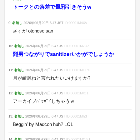
トークとの落差で風邪引きそうw
9
:
名無し
2026年06月29日
6:47
JST
ID:
00001M4XV
さすが otonose san
10
:
名無し
2026年06月29日
6:47
JST
ID:
00001M7U2
髭男つながりでsanitizerいかがでしょうか
11
:
名無し
2026年06月29日
6:47
JST
ID:
00001MHPX
月が綺麗ねと言われたいいけますか?
12
:
名無し
2026年06月29日
6:47
JST
ID:
00001MIO1
アーカイブﾊﾞｯﾊﾞｲしちゃうｗ
13
:
名無し
2026年06月29日
6:47
JST
ID:
00001MIZH
Beggin' by Madcon huh? LOL
14
:
名無し
2026年06月29日
6:47
JST
ID:
00001MQ5U