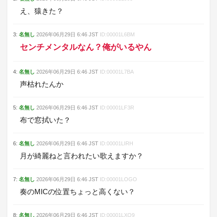
え、猿きた？
3
:
名無し
2026年06月29日
6:46
JST
ID:
00001L6BM
センチメンタルなん？俺がいるやん
4
:
名無し
2026年06月29日
6:46
JST
ID:
00001L7BA
声枯れたんか
5
:
名無し
2026年06月29日
6:46
JST
ID:
00001LF3R
布で窓拭いた？
6
:
名無し
2026年06月29日
6:46
JST
ID:
00001LIRH
月が綺麗ねと言われたい歌えますか？
7
:
名無し
2026年06月29日
6:46
JST
ID:
00001LOGO
奏のMICの位置ちょっと高くない？
8
:
名無し
2026年06月29日
6:46
JST
ID:
00001LXQ9