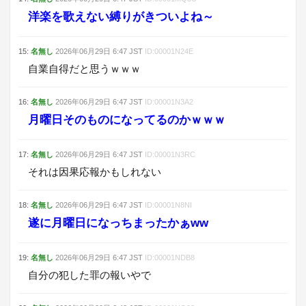
洋楽を歌えない縛りがきついよね～
15
:
名無し
2026年06月29日
6:47
JST
ID:
00001N24E
自業自得だと思うｗｗｗ
16
:
名無し
2026年06月29日
6:47
JST
ID:
00001N3A2
月曜日そのものになってるのかｗｗｗ
17
:
名無し
2026年06月29日
6:47
JST
ID:
00001N3RC
それは因果応報かもしれない
18
:
名無し
2026年06月29日
6:47
JST
ID:
00001N8NI
遂に月曜日になっちまったかぁww
19
:
名無し
2026年06月29日
6:47
JST
ID:
00001NDB8
自分の犯した罪の報いやで