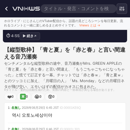
ホロライブ・にじさんじのVTuber配信から、話題の見どころシーンを毎日更新。流
もうごちゃごちゃになっちゃった
れるコメントと一緒に楽しめるまとめサイトです。
Vnews とは
→
⏱
4:55
▶
続き
↗
💬
赤と春ｗ
このシーンを見る
【縦型歌枠】「青と夏」を「赤と春」と言い間違
える音乃瀬奏
センチメンタルな縦型歌枠の途中、音乃瀬奏がMrs. GREEN APPLEの
「青と夏」を「赤と春」と言い間違え、「もうごちゃごちゃになっちゃ
った」と慌てて訂正する一幕。チャットでは「赤と春ｗ」「青と夏ｗ」
とのツッコミに加え、「月曜日の人」「Ms. Monday」などの月曜日ネ
タが飛び交い、エモいはずの配信がカオスに包まれた。
※タイトル・要約は自動生成のため、実際の内容と一部表現が異なる場合があります。
❤️
😭
😲
0
0
0
0
草
1
:
名無し
2026年06月29日
6:45
JST
ID:
00001KE6Q
역시 오토노세상이야
2
:
名無し
2026年06月29日
6:46
JST
ID:
00001L303