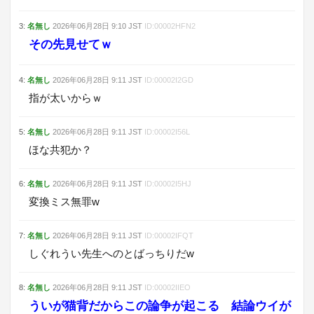
3
:
名無し
2026年06月28日
9:10
JST
ID:
00002HFN2
その先見せてｗ
4
:
名無し
2026年06月28日
9:11
JST
ID:
00002I2GD
指が太いからｗ
5
:
名無し
2026年06月28日
9:11
JST
ID:
00002I56L
ほな共犯か？
6
:
名無し
2026年06月28日
9:11
JST
ID:
00002I5HJ
変換ミス無罪w
7
:
名無し
2026年06月28日
9:11
JST
ID:
00002IFQT
しぐれうい先生へのとばっちりだw
8
:
名無し
2026年06月28日
9:11
JST
ID:
00002IIEO
ういが猫背だからこの論争が起こる 結論ウイが