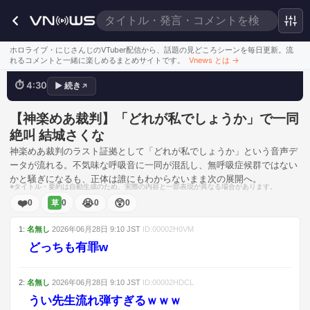
無呼吸症候群の人とかの音これ
ホロライブ・にじさんじのVTuber配信から、話題の見どころシーンを毎日更新。流
れるコメントと一緒に楽しめるまとめサイトです。
Vnews とは
→
⏱
4:30
▶
続き
↗
💬
ラストだ
このシーンを見る
【神楽めあ裁判】「どれが私でしょうか」で一同
絶叫 結城さくな
神楽めあ裁判のラスト証拠として「どれが私でしょうか」という音声デ
ータが流れる。不気味な呼吸音に一同が混乱し、無呼吸症候群ではない
かと騒ぎになるも、正体は誰にもわからないまま次の展開へ。
※タイトル・要約は自動生成のため、実際の内容と一部表現が異なる場合があります。
❤️
😭
😲
0
0
0
0
草
1
:
名無し
2026年06月28日
9:10
JST
ID:
00002H0VM
どっちも有罪w
2
:
名無し
2026年06月28日
9:10
JST
ID:
00002HDCL
うい先生流れ弾すぎるｗｗｗ