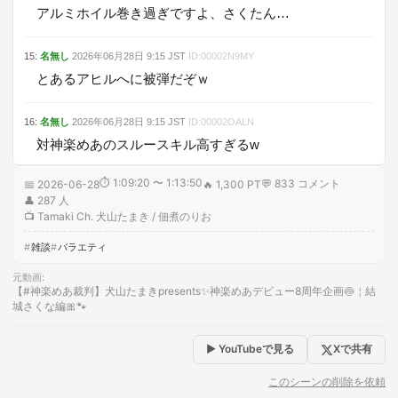
アルミホイル巻き過ぎですよ、さくたん…
15
:
名無し
2026年06月28日
9:15
JST
ID:
00002N9MY
とあるアヒルへに被弾だぞｗ
16
:
名無し
2026年06月28日
9:15
JST
ID:
00002OALN
対神楽めあのスルースキル高すぎるw
⏱
1:09:20 〜 1:13:50
💬
833
コメント
📅
2026-06-28
🔥
1,300 PT
👤
287
人
📺
Tamaki Ch. 犬山たまき / 佃煮のりお
雑談
バラエティ
元動画
:
【#神楽めあ裁判】犬山たまきpresents✨神楽めあデビュー8周年企画🍥￤結
城さくな編🎀🐾
▶ YouTubeで見る
Xで共有
このシーンの削除を依頼