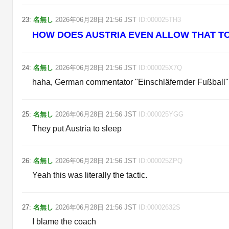
23
:
名無し
2026年06月28日
21:56
JST
ID:
000025TH3
HOW DOES AUSTRIA EVEN ALLOW THAT TO
24
:
名無し
2026年06月28日
21:56
JST
ID:
000025X7Q
haha, German commentator "Einschläfernder Fußball"
25
:
名無し
2026年06月28日
21:56
JST
ID:
000025YGG
They put Austria to sleep
26
:
名無し
2026年06月28日
21:56
JST
ID:
000025ZPQ
Yeah this was literally the tactic.
27
:
名無し
2026年06月28日
21:56
JST
ID:
00002632S
I blame the coach