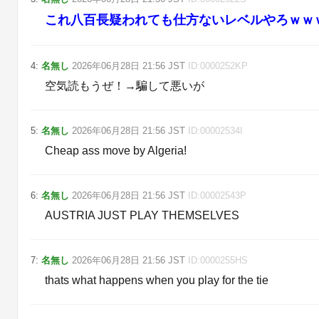
これ八百長疑われても仕方ないレベルやろｗｗ
4
:
名無し
2026年06月28日
21:56
JST
ID:
0000252KP
空気読もうぜ！→騙して悪いが
5
:
名無し
2026年06月28日
21:56
JST
ID:
00002534I
Cheap ass move by Algeria!
6
:
名無し
2026年06月28日
21:56
JST
ID:
00002543P
AUSTRIA JUST PLAY THEMSELVES
7
:
名無し
2026年06月28日
21:56
JST
ID:
0000255HS
thats what happens when you play for the tie