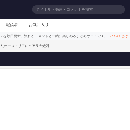
, baby.
配信者
お気に入り
シーンを毎日更新。流れるコメントと一緒に楽しめるまとめサイトです。
Vnews とは
ったオーストリアにキアラ大絶叫
UUUUUUUUUCK
このシーンを見る