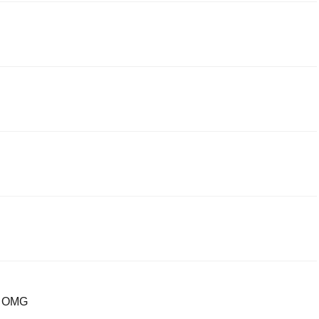
g
e. OMG