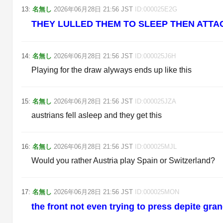
13
:
名無し
2026年06月28日
21:56
JST
ID:
000025E2G
THEY LULLED THEM TO SLEEP THEN ATTA
14
:
名無し
2026年06月28日
21:56
JST
ID:
000025J6H
Playing for the draw alyways ends up like this
15
:
名無し
2026年06月28日
21:56
JST
ID:
000025JZA
austrians fell asleep and they get this
16
:
名無し
2026年06月28日
21:56
JST
ID:
000025MJL
Would you rather Austria play Spain or Switzerland?
17
:
名無し
2026年06月28日
21:56
JST
ID:
000025MON
the front not even trying to press depite gr