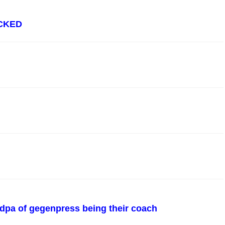
CKED
andpa of gegenpress being their coach