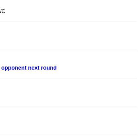
 WC
h opponent next round