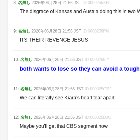
8
:
名無し
2026年06月28日
21:56
JST
ID:
0000255XH
The disgrace of Kansas and Austria doing this in two
9
:
名無し
2026年06月28日
21:56
JST
ID:
0000258PN
ITS THEIR REVENGE JESUS
10
:
名無し
2026年06月28日
21:56
JST
ID:
0000259IY
both wants to lose so they can avoid a toug
11
:
名無し
2026年06月28日
21:56
JST
ID:
000025C3V
We can literally see Kiara's heart tear apart
12
:
名無し
2026年06月28日
21:56
JST
ID:
000025DJQ
Maybe you'll get that CBS segment now