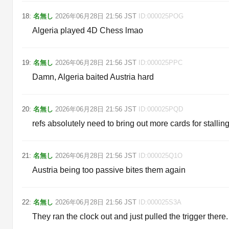
18
:
名無し
2026年06月28日
21:56
JST
ID:
000025POG
Algeria played 4D Chess lmao
19
:
名無し
2026年06月28日
21:56
JST
ID:
000025PPC
Damn, Algeria baited Austria hard
20
:
名無し
2026年06月28日
21:56
JST
ID:
000025PQD
refs absolutely need to bring out more cards for stallin
21
:
名無し
2026年06月28日
21:56
JST
ID:
000025Q1O
Austria being too passive bites them again
22
:
名無し
2026年06月28日
21:56
JST
ID:
000025S3A
They ran the clock out and just pulled the trigger ther