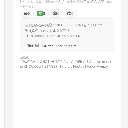
※タイトル・要約は自動生成のため、実際の内容と一部表現が異なる場合
があります。
❤️
😭
😲
0
0
0
0
草
⏱
1:00:00 〜 1:05:40
📅
2026-06-28
🔥
2,467 PT
💬
4,527
コメント
👤
2,077
人
📺
Takanashi Kiara Ch. hololive-EN
同時視聴
ホロライブEN
サッカー
元動画
:
【WATCHALONG】AUSTRIA vs ALGERIA!!! Can we make it
to KNOCKOUT STAGE? 【Kiara's Football Fever Frenzy】