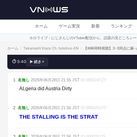
Sorry
ホーム
ゲーム実況
新着
ランキング
ホロライブ・にじさんじのVTuber配信から、話題の見どころ
ホーム
/
Takanashi Kiara Ch. hololive-EN
/
【W杯同時視聴】3-3同点に蘇
⏱
5:40
▶
続き
↗
💬
WHAT THE FUUUUUUUUUUUUUUUU
1
:
名無し
2026年06月28日
21:55
JST
ID:
000024Y2Y
ALgeria did Austria Dirty
2
:
名無し
2026年06月28日
21:56
JST
ID:
0000251VY
THE STALLING IS THE STRAT
3
:
名無し
2026年06月28日
21:56
JST
ID:
00002522S