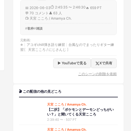
⏱
2:45:35 〜 2:46:30
📅
2026-06-03
🔥
659 PT
💬
70
コメント
👤
63
人
📺
天宮 こころ / Amamya Ch.
歌枠
雑談
元動画
:
✯┊アコギchill弾き語り練習┊台風なのでまったりギター練
習〖 天宮こころ / にじさんじ 〗
▶ YouTubeで見る
Xで共有
このシーンの削除を依頼
🎬 この配信の他の見どころ
天宮 こころ / Amamya Ch.
【二択】「ポケモンとデーモンどっちがい
い？」と聞いてくる天宮こころ
2:39:40
〜 ·
507 PT
天宮 こころ / Amamya Ch.