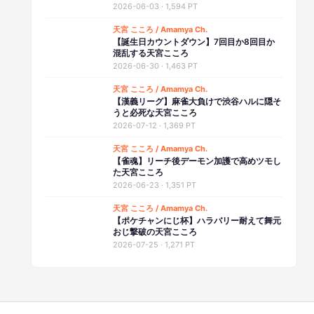
2026-06-03
·
1,594 PT
天宮 こころ / Amamya Ch.
【誕生日カウントダウン】7回目か8回目か
混乱する天宮こころ
2026-06-30
·
1,463 PT
天宮 こころ / Amamya Ch.
【漢義リーグ】麻雀大負けで渋谷ハルに隠そ
うと必死な天宮こころ
2026-07-12
·
1,369 PT
天宮 こころ / Amamya Ch.
【雀魂】リーチ後デーモン加護で高めツモし
た天宮こころ
2026-06-23
·
1,351 PT
天宮 こころ / Amamya Ch.
【ポケチャンにじ杯】ハラバリー耐えて舞元
おじ撃破の天宮こころ
2026-07-25
·
1,271 PT