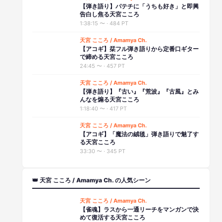
【弾き語り】パテチに「うちも好き」と即興
告白し焦る天宮こころ
1:38:15
〜 ·
484 PT
天宮 こころ / Amamya Ch.
【アコギ】栞フル弾き語りから定番口ギター
で締める天宮こころ
24:45
〜 ·
457 PT
天宮 こころ / Amamya Ch.
【弾き語り】『古い』『荒波』『古風』とみ
んなを煽る天宮こころ
1:18:40
〜 ·
417 PT
天宮 こころ / Amamya Ch.
【アコギ】「魔法の絨毯」弾き語りで魅了す
る天宮こころ
33:30
〜 ·
345 PT
👑 天宮 こころ / Amamya Ch. の人気シーン
天宮 こころ / Amamya Ch.
【雀魂】ラスから一通リーチをマンガンで決
めて復活する天宮こころ