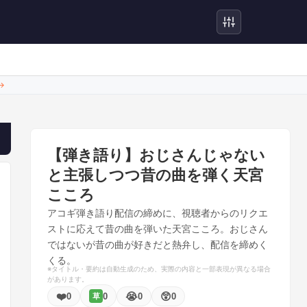
→
【弾き語り】おじさんじゃない
と主張しつつ昔の曲を弾く天宮
こころ
アコギ弾き語り配信の締めに、視聴者からのリクエ
ストに応えて昔の曲を弾いた天宮こころ。おじさん
ではないが昔の曲が好きだと熱弁し、配信を締めく
くる。
※タイトル・要約は自動生成のため、実際の内容と一部表現が異なる場合
があります。
❤️
😭
😲
0
0
0
0
草