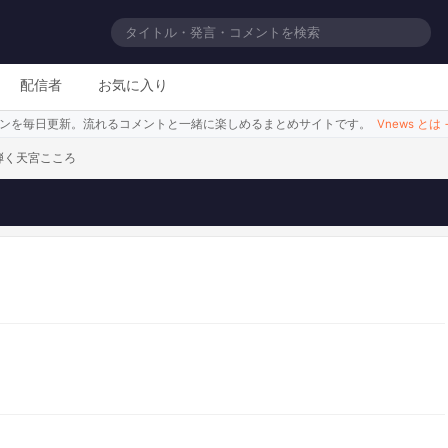
じゃないけど
配信者
お気に入り
シーンを毎日更新。流れるコメントと一緒に楽しめるまとめサイトです。
Vnews とは
弾く天宮こころ
さま～
このシーンを見る