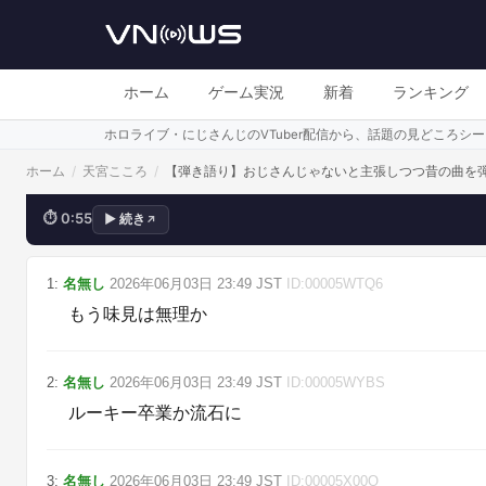
おじさん
ホーム
ゲーム実況
新着
ランキング
ホロライブ・にじさんじのVTuber配信から、話題の見どころ
ホーム
/
天宮こころ
/
【弾き語り】おじさんじゃないと主張しつつ昔の曲を
⏱
0:55
▶
続き
↗
💬
めっちゃ癒された、おつかれ
1
:
名無し
2026年06月03日
23:49
JST
ID:
00005WTQ6
もう味見は無理か
2
:
名無し
2026年06月03日
23:49
JST
ID:
00005WYBS
ルーキー卒業か流石に
3
:
名無し
2026年06月03日
23:49
JST
ID:
00005X00O