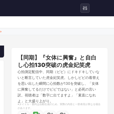
→
【同期】『女体に興奮』と自白
し心拍130突破の虎金妃笑虎
心拍測定配信中、同期（ビビ）にドキドキしていな
いと断言していた虎金妃笑虎。しかしビビの着替え
を思い出した瞬間に心拍数が130を突破し、「女体
に興奮してるだけでビビではない」と必死の言い
訳。視聴者は「数字に出てますよ」「素直になれ
よ」と大盛り上がり。
※タイトル・要約は自動生成のため、実際の内容と一部表現が異なる場合
があります。