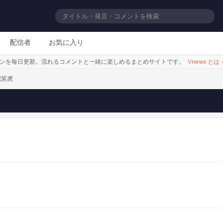
奮してるだけ
配信者
お気に入り
シーンを毎日更新。流れるコメントと一緒に楽しめるまとめサイトです。
Vnews とは
妃笑虎
このシーンを見る