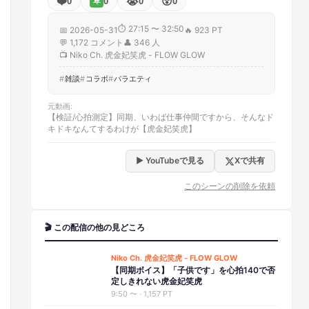
❤️
😭
😲
0
0
0
0
草
⏱
27:15 〜 32:50
📅
2026-05-31
🔥
923 PT
💬
1,172
コメント
👤
346
人
📺
Niko Ch. 虎金妃笑虎 - FLOW GLOW
雑談
コラボ
バラエティ
元動画
:
【検証/心拍測定】同期、いわば仕事仲間ですから、そんなド
キドキなんてするわけが【虎金妃笑虎】
▶ YouTubeで見る
Xで共有
このシーンの削除を依頼
🎬 この配信の他の見どころ
Niko Ch. 虎金妃笑虎 - FLOW GLOW
【同期ボイス】「子供です」を心拍140で否
定しきれない虎金妃笑虎
9:50
〜 ·
1,157 PT