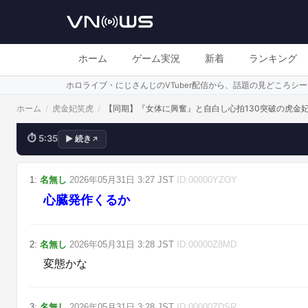
女体に興
ホーム
ゲーム実況
新着
ランキング
ホロライブ・にじさんじのVTuber配信から、話題の見どころ
ホーム
/
虎金妃笑虎
/
【同期】『女体に興奮』と自白し心拍130突破の虎金
⏱
5:35
▶
続き
↗
💬
してたよ
1
:
名無し
2026年05月31日
3:27
JST
ID:
00000YZOY
心臓発作くるか
2
:
名無し
2026年05月31日
3:28
JST
ID:
00000Z8MD
変態かな
3
:
名無し
2026年05月31日
3:28
JST
ID:
00000ZDSR