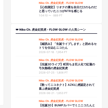
Niko Ch. 虎金妃笑虎 - FLOW GLOW
【心拍測定】リオナの素を自分だけのものだ
と思っていたニコがNTRを感じる
1:04:10
〜 ·
889 PT
👑 Niko Ch. 虎金妃笑虎 - FLOW GLOW の人気シーン
Niko Ch. 虎金妃笑虎 - FLOW GLOW
【縦読み】「生誕ライブします」と読めるセ
トリを仕込むニコたん
2026-07-18
·
1,954 PT
Niko Ch. 虎金妃笑虎 - FLOW GLOW
【生誕3Dライブ】町田ちま巨人化で紅蓮の
弓矢熱唱の虎金妃笑虎
2026-07-25
·
1,806 PT
Niko Ch. 虎金妃笑虎 - FLOW GLOW
【歌ってニコネクト】AZKiに虎認定されて
喜ぶ虎金妃笑虎
2026-06-21
·
1,653 PT
Niko Ch. 虎金妃笑虎 - FLOW GLOW
【生誕3D】BUMPカバーでミニニコたんと