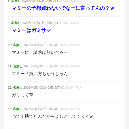
8
:
名無し
2026年05月31日
0:55
JST
ID:
000043SYA
マミーの予想買わないでなーに言ってんの？ｗ
9
:
名無し
2026年05月31日
0:55
JST
ID:
000043W1A
マミーはガミサマ
10
:
名無し
2026年05月31日
0:55
JST
ID:
0000443MF
マミーに 請求は無いだろー
11
:
名無し
2026年05月31日
0:55
JST
ID:
0000444VB
マミー「買い方ちがうじゃん！
12
:
名無し
2026年05月31日
0:55
JST
ID:
0000447YJ
ガミって草
13
:
名無し
2026年05月31日
0:55
JST
ID:
000044KWR
当てて勝てたんだからよしとしてくりゃw