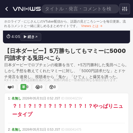
勝ったけど5000円ね
ホロライブ・にじさんじのVTuber配信から、話題の見どころシーンを毎日更新。流
れるコメントと一緒に楽しめるまとめサイトです。
Vnews とは
→
⏱
4:05
▶
続き
↗
💬
ドケチすぎて笑
このシーンを見る
【日本ダービー】5万勝ちしてもマミーに5000
円請求する兎田ぺこら
日本ダービーでロブチェンの複勝を当て、+5万円勝利した兎田ぺこら。
しかし予想を教えてくれたマミーに対し、「5000円請求だな」とドケ
チ発言を連発し、視聴者から「鬼か」「ひでぇ」と爆笑を誘った。
※タイトル・要約は自動生成のため、実際の内容と一部表現が異なる場合があります。
❤️
😭
😲
0
0
0
0
草
1
:
名無し
2026年05月31日
0:52
JST
ID:
000040ZSV
？！！？！？！？！？！？！？！？やっぱりニュ
ータイプ
2
:
名無し
2026年05月31日
0:53
JST
ID:
000041475