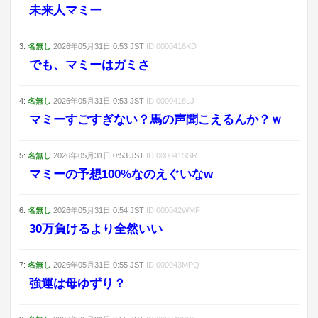
未来人マミー
3
:
名無し
2026年05月31日
0:53
JST
ID:
0000416KD
でも、マミーはガミさ
4
:
名無し
2026年05月31日
0:53
JST
ID:
0000418LJ
マミーすごすぎない？馬の声聞こえるんか？ｗ
5
:
名無し
2026年05月31日
0:53
JST
ID:
000041SSR
マミーの予想100%なのえぐいなw
6
:
名無し
2026年05月31日
0:54
JST
ID:
000042WMF
30万負けるより全然いい
7
:
名無し
2026年05月31日
0:55
JST
ID:
000043MPQ
強運は母ゆずり？