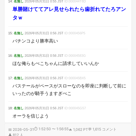
14
:
名無し
2026年05月31日
0:55
JST
ID:
000044T8D
単勝賭けててアレ見せられたら歯折れてたろアン
タｗ
15
:
名無し
2026年05月31日
0:56
JST
ID:
0000456P5
パチンコより勝率高い
16
:
名無し
2026年05月31日
0:56
JST
ID:
00004583G
ほな俺らもぺこちゃんに請求していいんか
17
:
名無し
2026年05月31日
0:56
JST
ID:
000045BX5
バステールがペースがスローなのを即座に判断して前に
いったのが騎手うますぎぺこ
18
:
名無し
2026年05月31日
0:56
JST
ID:
000045G57
オーラを信じよう
⏱
1:52:50 〜 1:56:55
💬
1,615
コメント
📅
2026-05-31
🔥
1,062 PT
👤
812
人