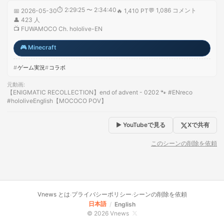
⏱
2:29:25 〜 2:34:40
💬
1,086
コメント
📅
2026-05-30
🔥
1,410 PT
👤
423
人
📺
FUWAMOCO Ch. hololive-EN
🎮
Minecraft
ゲーム実況
コラボ
元動画
:
【ENIGMATIC RECOLLECTION】end of advent - 0202 🐾 #ENreco
#hololiveEnglish【MOCOCO POV】
▶ YouTubeで見る
Xで共有
このシーンの削除を依頼
Vnews とは
プライバシーポリシー
シーンの削除を依頼
·
·
日本語
/
English
© 2026 Vnews