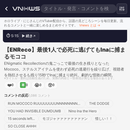
Oh nooooooo!
ホロライブ・にじさんじのVTuber配信から、話題の見どころシーンを毎日更新。流
れるコメントと一緒に楽しめるまとめサイトです。
Vnews とは
→
⏱
5:15
▶
続き
↗
💬
RUN MOCOCO RUUUUUUUUNNNNNNNNNNN
このシーンを見る
【ENReco】最後1人で必死に逃げてもInaに捕ま
るモココ
ENigmatic Recollectionの鬼ごっこで最後の生き残りとなった
Mococo。ステルスアイテムを使わず必死の逃避行を繰り広げ、視聴者
を熱狂させるも残り15秒でInaに捕まり絶叫。劇的な惜敗の瞬間。
※タイトル・要約は自動生成のため、実際の内容と一部表現が異なる場合があります。
❤️
😭
😲
0
0
0
0
草
コメントの反応
1,086
コメント
RUN MOCOCO RUUUUUUUUNNNNNNNNNNN
THE DODGE
YOU HAD INVISIBLE DUMDUMB
Nino Ina the Hero
15 seconds left...
モゴジャァァァァァァァァン
惜しい！！
SO CLOSE AHHH