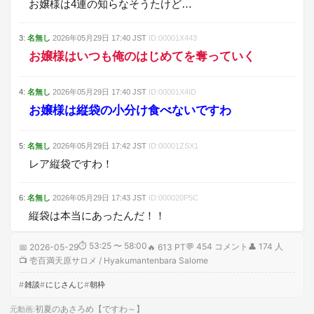
お嬢様は4連の知らなそうたけど…
3
:
名無し
2026年05月29日
17:40
JST
ID:
00001X443
お嬢様はいつも俺のはじめてを奪っていく
4
:
名無し
2026年05月29日
17:40
JST
ID:
00001X4ID
お嬢様は縦袋の小分け食べないですわ
5
:
名無し
2026年05月29日
17:42
JST
ID:
00001ZSX1
レア縦袋ですわ！
6
:
名無し
2026年05月29日
17:43
JST
ID:
000020P5C
縦袋は本当にあったんだ！！
⏱
53:25 〜 58:00
💬
454
コメント
👤
174
人
📅
2026-05-29
🔥
613 PT
📺
壱百満天原サロメ / Hyakumantenbara Salome
雑談
にじさんじ
朝枠
初夏のあさろめ【ですわ～】
元動画
: