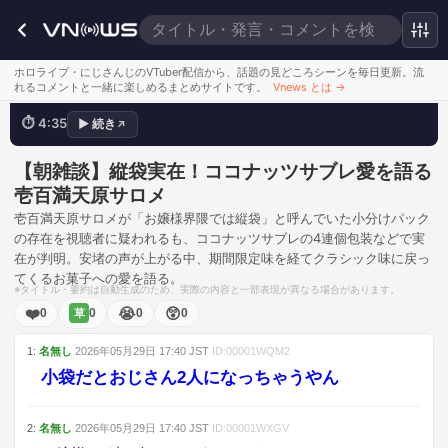
うそじゃなかった
ホロライブ・にじさんじのVTuber配信から、話題の見どころシーンを毎日更新。流
れるコメントと一緒に楽しめるまとめサイトです。
Vnews とは
→
⏱
4:35
▶
続き
↗
💬
イマジナリー縦袋ww
このシーンを見る
【朝雑談】縦袋実在！ココナッツサブレ愛を語る
壱百満天原サロメ
壱百満天原サロメが「お嬢様界隈では縦袋」と呼んでいた小分けパック
の存在を視聴者に疑われるも、ココナッツサブレの4連個包装などで実
在が判明。安堵の声が上がる中、期間限定味を経てクラシック味に戻っ
てくるお菓子への愛を語る。
※タイトル・要約は自動生成のため、実際の内容と一部表現が異なる場合があります。
❤️
😭
😲
0
0
0
0
草
1
:
名無し
2026年05月29日
17:40
JST
ID:
00001WQM2
小袋だとおじさん2人になっちゃうやん
2
:
名無し
2026年05月29日
17:40
JST
ID:
00001WXGV