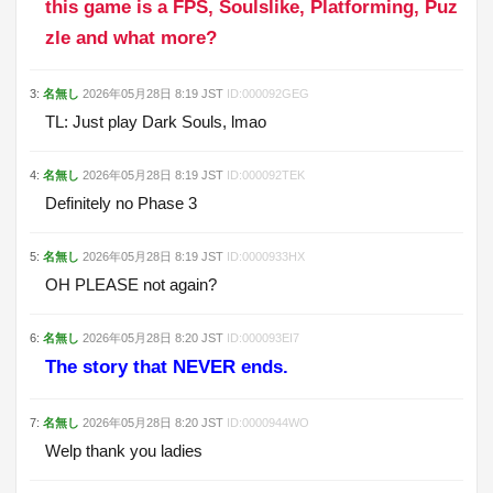
this game is a FPS, Soulslike, Platforming, Puz
zle and what more?
3
:
名無し
2026年05月28日
8:19
JST
ID:
000092GEG
TL: Just play Dark Souls, lmao
4
:
名無し
2026年05月28日
8:19
JST
ID:
000092TEK
Definitely no Phase 3
5
:
名無し
2026年05月28日
8:19
JST
ID:
0000933HX
OH PLEASE not again?
6
:
名無し
2026年05月28日
8:20
JST
ID:
000093EI7
The story that NEVER ends.
7
:
名無し
2026年05月28日
8:20
JST
ID:
0000944WO
Welp thank you ladies