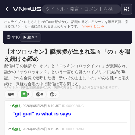
ホロライブ・にじさんじのVTuber配信から、話題の見どころシーンを毎日更新。流
挨拶の混同から始まった「の」地獄
れるコメントと一緒に楽しめるまとめサイトです。
Vnews とは
→
⏱
4:10
▶
続き
↗
このシーンを見る
【オツロッキン】謎挨拶が生まれ延々「の」を唱
え続ける締め
配信終了の挨拶で「オツ」と「ロッキン（ロックイン）」が混同され、
誰かの「オツロッキン？」という一言から謎のハイブリッド挨拶が爆
誕。それを全員で連呼した後、勢いそのままに「の」のみを延々と唱え
続け、異様な合唱の中で配信は幕を閉じる。
※タイトル・要約は自動生成のため、実際の内容と一部表現が異なる場合があります。
❤️
😭
😲
0
0
0
0
草
1
:
名無し
2026年05月28日
8:19
JST
ID:
0000926UC
"git gud" is what is says
2
:
名無し
2026年05月28日
8:19
JST
ID:
0000926VM