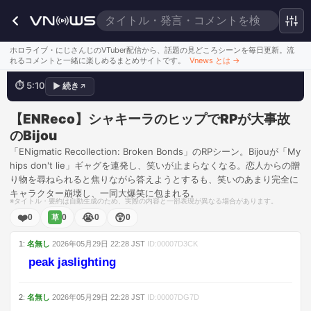
My hips don't lie!
ホロライブ・にじさんじのVTuber配信から、話題の見どころシーンを毎日更新。流
れるコメントと一緒に楽しめるまとめサイトです。
Vnews とは
→
⏱
5:10
▶
続き
↗
💬
just keep twerking, it's working!
このシーンを見る
【ENReco】シャキーラのヒップでRPが大事故
のBijou
「ENigmatic Recollection: Broken Bonds」のRPシーン。Bijouが「My
hips don't lie」ギャグを連発し、笑いが止まらなくなる。恋人からの贈
り物を尋ねられると焦りながら答えようとするも、笑いのあまり完全に
キャラクター崩壊し、一同大爆笑に包まれる。
※タイトル・要約は自動生成のため、実際の内容と一部表現が異なる場合があります。
❤️
😭
😲
0
0
0
0
草
1
:
名無し
2026年05月29日
22:28
JST
ID:
00007D3CK
peak jaslighting
2
:
名無し
2026年05月29日
22:28
JST
ID:
00007DG7D