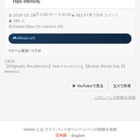
Hips intensify
⏱
3:26:15 〜 3:31:25
💬
1,206
コメント
📅
2026-05-29
🔥
883 PT
👤
384
人
📺
Koseki Bijou Ch. hololive-EN
🎮
Minecraft
ゲーム実況
コラボ
元動画
:
【ENigmatic Recollection】how h a u n t i n g 【Broken Bonds Day 5】
#enreco
▶ YouTubeで見る
Xで共有
このシーンの削除を依頼
Vnews とは
プライバシーポリシー
シーンの削除を依頼
·
·
日本語
/
English