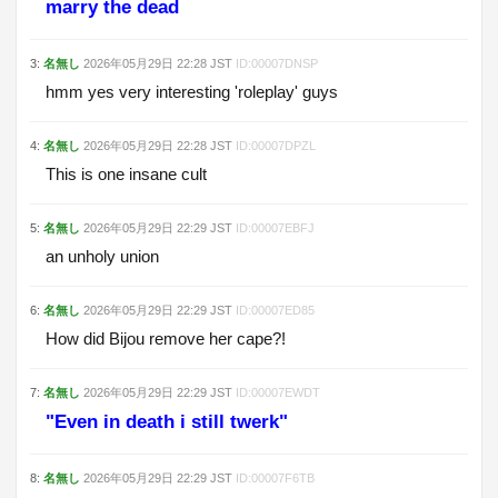
marry the dead
3
:
名無し
2026年05月29日
22:28
JST
ID:
00007DNSP
hmm yes very interesting 'roleplay' guys
4
:
名無し
2026年05月29日
22:28
JST
ID:
00007DPZL
This is one insane cult
5
:
名無し
2026年05月29日
22:29
JST
ID:
00007EBFJ
an unholy union
6
:
名無し
2026年05月29日
22:29
JST
ID:
00007ED85
How did Bijou remove her cape?!
7
:
名無し
2026年05月29日
22:29
JST
ID:
00007EWDT
"Even in death i still twerk"
8
:
名無し
2026年05月29日
22:29
JST
ID:
00007F6TB