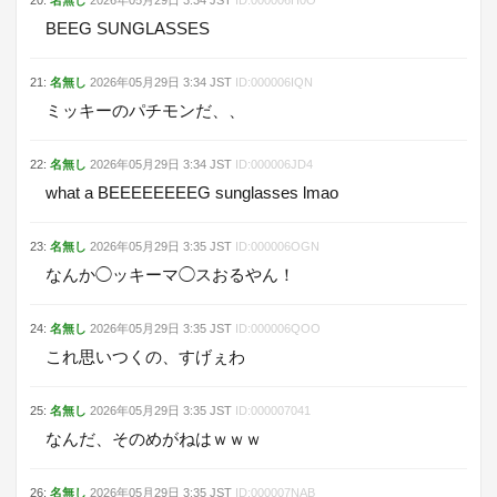
20
:
名無し
2026年05月29日
3:34
JST
ID:
000006H0O
BEEG SUNGLASSES
21
:
名無し
2026年05月29日
3:34
JST
ID:
000006IQN
ミッキーのパチモンだ、、
22
:
名無し
2026年05月29日
3:34
JST
ID:
000006JD4
what a BEEEEEEEEG sunglasses lmao
23
:
名無し
2026年05月29日
3:35
JST
ID:
000006OGN
なんか◯ッキーマ◯スおるやん！
24
:
名無し
2026年05月29日
3:35
JST
ID:
000006QOO
これ思いつくの、すげぇわ
25
:
名無し
2026年05月29日
3:35
JST
ID:
000007041
なんだ、そのめがねはｗｗｗ
26
:
名無し
2026年05月29日
3:35
JST
ID:
000007NAB