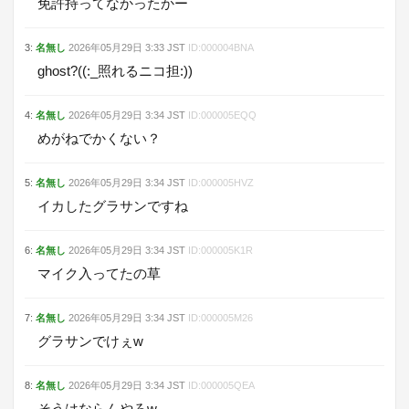
免許持ってなかったかー
3
:
名無し
2026年05月29日
3:33
JST
ID:
000004BNA
ghost?((:_照れるニコ担:))
4
:
名無し
2026年05月29日
3:34
JST
ID:
000005EQQ
めがねでかくない？
5
:
名無し
2026年05月29日
3:34
JST
ID:
000005HVZ
イカしたグラサンですね
6
:
名無し
2026年05月29日
3:34
JST
ID:
000005K1R
マイク入ってたの草
7
:
名無し
2026年05月29日
3:34
JST
ID:
000005M26
グラサンでけぇw
8
:
名無し
2026年05月29日
3:34
JST
ID:
000005QEA
そうはならんやろw