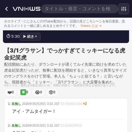
ちょっと似てる？
ホロライブ・にじさんじのVTuber配信から、話題の見どころシーンを毎日更新。流
れるコメントと一緒に楽しめるまとめサイトです。
Vnews とは
→
⏱
5:30
▶
続き
↗
💬
でっかぁ♡
このシーンを見る
【3/1グラサン】でっかすぎてミッキーになる虎
金妃笑虎
配信開始にあたり、ダウンロードが遅くてルイ先輩に助けを求めていた
虎金妃笑虎だったが、無事に配信を開始すると、いきなり異常なサイズ
のサングラスをかけて登場。本人も「ちょっと似てる？」と言いなが
ら、視聴者から「ミッキー」「3/1グラサン」と大反響を集めた。
※タイトル・要約は自動生成のため、実際の内容と一部表現が異なる場合があります。
❤️
😭
😲
0
0
0
0
草
×
2
1
:
名無し
2026年05月29日
3:32
JST
ID:
000002UBS
アイ・アムタイガー！
2
:
名無し
2026年05月29日
3:32
JST
ID:
000003PO0