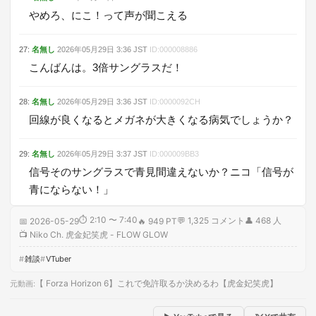
やめろ、にこ！って声が聞こえる
27
:
名無し
2026年05月29日
3:36
JST
ID:
000008886
こんばんは。3倍サングラスだ！
28
:
名無し
2026年05月29日
3:36
JST
ID:
0000092CH
回線が良くなるとメガネが大きくなる病気でしょうか？
29
:
名無し
2026年05月29日
3:37
JST
ID:
000009BB3
信号そのサングラスで青見間違えないか？ニコ「信号が
青にならない！」
⏱
2:10 〜 7:40
💬
1,325
コメント
👤
468
人
📅
2026-05-29
🔥
949 PT
📺
Niko Ch. 虎金妃笑虎 - FLOW GLOW
雑談
VTuber
【 Forza Horizon 6】これで免許取るか決めるわ【虎金妃笑虎】
元動画
: