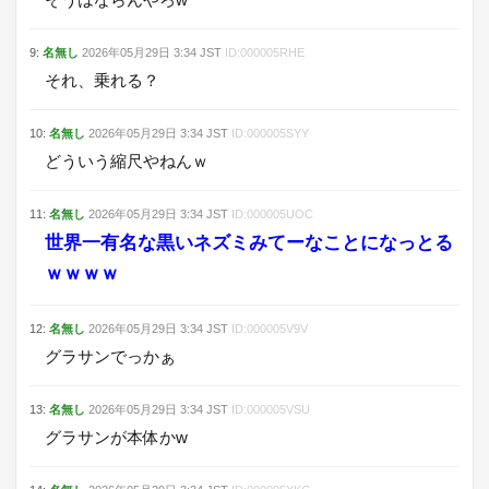
9
:
名無し
2026年05月29日
3:34
JST
ID:
000005RHE
それ、乗れる？
10
:
名無し
2026年05月29日
3:34
JST
ID:
000005SYY
どういう縮尺やねんｗ
11
:
名無し
2026年05月29日
3:34
JST
ID:
000005UOC
世界一有名な黒いネズミみてーなことになっとる
ｗｗｗｗ
12
:
名無し
2026年05月29日
3:34
JST
ID:
000005V9V
グラサンでっかぁ
13
:
名無し
2026年05月29日
3:34
JST
ID:
000005VSU
グラサンが本体かw