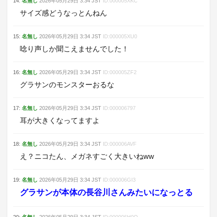
14
:
名無し
2026年05月29日
3:34
JST
ID:
000005XKC
サイズ感どうなっとんねん
15
:
名無し
2026年05月29日
3:34
JST
ID:
000005XU0
唸り声しか聞こえませんでした！
16
:
名無し
2026年05月29日
3:34
JST
ID:
000005ZF2
グラサンのモンスターおるな
17
:
名無し
2026年05月29日
3:34
JST
ID:
000006797
耳が大きくなってますよ
18
:
名無し
2026年05月29日
3:34
JST
ID:
000006AVF
え？ニコたん、メガネすごく大きいねww
19
:
名無し
2026年05月29日
3:34
JST
ID:
000006GI3
グラサンが本体の長谷川さんみたいになっとる