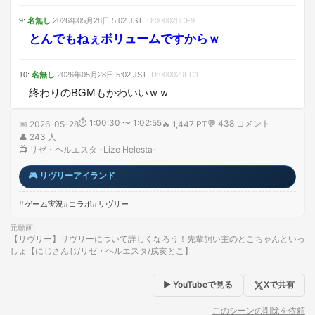
9
:
名無し
2026年05月28日
5:02
JST
ID:
000028CF9
とんでもねぇボリュームですからｗ
10
:
名無し
2026年05月28日
5:02
JST
ID:
000029FC1
終わりのBGMもかわいいｗｗ
⏱
1:00:30 〜 1:02:55
💬
438
コメント
📅
2026-05-28
🔥
1,447 PT
👤
243
人
📺
リゼ・ヘルエスタ -Lize Helesta-
🎮
リヴリーアイランド
ゲーム実況
コラボ
リヴリー
元動画
:
【リヴリー】リヴリーについて詳しくなろう！先輩飼い主のとこちゃんといっ
しょ【にじさんじ/リゼ・ヘルエスタ/戌亥とこ】
▶ YouTubeで見る
Xで共有
このシーンの削除を依頼