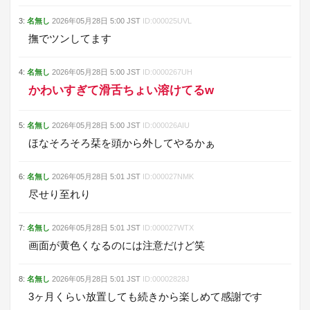
3
:
名無し
2026年05月28日
5:00
JST
ID:
000025UVL
撫でツンしてます
4
:
名無し
2026年05月28日
5:00
JST
ID:
0000267UH
かわいすぎて滑舌ちょい溶けてるw
5
:
名無し
2026年05月28日
5:00
JST
ID:
000026AIU
ほなそろそろ栞を頭から外してやるかぁ
6
:
名無し
2026年05月28日
5:01
JST
ID:
000027NMK
尽せり至れり
7
:
名無し
2026年05月28日
5:01
JST
ID:
000027WTX
画面が黄色くなるのには注意だけど笑
8
:
名無し
2026年05月28日
5:01
JST
ID:
00002828J
3ヶ月くらい放置しても続きから楽しめて感謝です