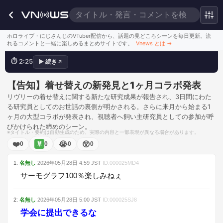
ホロライブ・にじさんじのVTuber配信から、話題の見どころシーンを毎日更新。流
研究成果報告から飼い主研究員の呼び
れるコメントと一緒に楽しめるまとめサイトです。
Vnews とは
→
⏱
2:25
▶
続き
↗
このシーンを見る
【告知】着せ替えの新発見と1ヶ月コラボ発表
リヴリーの着せ替えに関する新たな研究成果が報告され、3日間にわた
る研究員としてのお世話の裏側が明かされる。さらに来月から始まる1
ヶ月の大型コラボが発表され、視聴者へ飼い主研究員としての参加が呼
びかけられた締めのシーン。
※タイトル・要約は自動生成のため、実際の内容と一部表現が異なる場合があります。
❤️
😭
😲
0
0
0
0
草
1
:
名無し
2026年05月28日
4:59
JST
ID:
000025MD4
サーモグラフ100％楽しみねぇ
2
:
名無し
2026年05月28日
5:00
JST
ID:
000025SJ8
学会に提出できるな