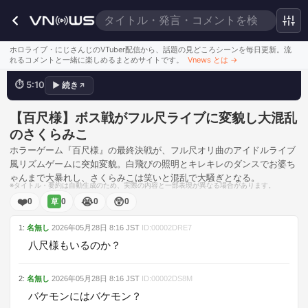
何なのこれ！
ホロライブ・にじさんじのVTuber配信から、話題の見どころシーンを毎日更新。流
れるコメントと一緒に楽しめるまとめサイトです。
Vnews とは
→
⏱
5:10
▶
続き
↗
💬
富士山より！
このシーンを見る
【百尺様】ボス戦がフル尺ライブに変貌し大混乱
のさくらみこ
ホラーゲーム『百尺様』の最終決戦が、フル尺オリ曲のアイドルライブ
風リズムゲームに突如変貌。白飛びの照明とキレキレのダンスでお婆ち
ゃんまで大暴れし、さくらみこは笑いと混乱で大騒ぎとなる。
※タイトル・要約は自動生成のため、実際の内容と一部表現が異なる場合があります。
❤️
😭
😲
0
0
0
0
草
1
:
名無し
2026年05月28日
8:16
JST
ID:
00002DRE7
八尺様もいるのか？
2
:
名無し
2026年05月28日
8:16
JST
ID:
00002DS8M
バケモンにはバケモン？