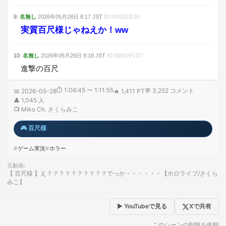
9
:
名無し
2026年05月28日
8:17
JST
ID:
00002EEJ0
実質百尺様じゃねえか！ww
10
:
名無し
2026年05月28日
8:18
JST
ID:
00002FLG7
進撃の百尺
⏱
1:06:45 〜 1:11:55
💬
3,252
コメント
📅
2026-05-28
🔥
1,411 PT
👤
1,045
人
📺
Miko Ch. さくらみこ
🎮
百尺様
ゲーム実況
ホラー
元動画
:
【 百尺様 】え？？？？？？？？？？でっか・・・・・・【ホロライブ/さくら
みこ】
▶ YouTubeで見る
Xで共有
このシーンの削除を依頼