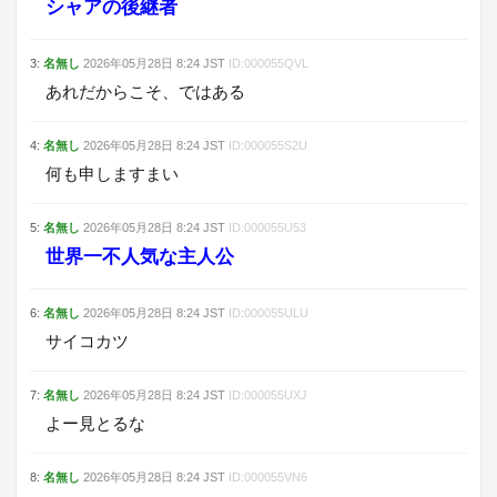
シャアの後継者
3
:
名無し
2026年05月28日
8:24
JST
ID:
000055QVL
あれだからこそ、ではある
4
:
名無し
2026年05月28日
8:24
JST
ID:
000055S2U
何も申しますまい
5
:
名無し
2026年05月28日
8:24
JST
ID:
000055U53
世界一不人気な主人公
6
:
名無し
2026年05月28日
8:24
JST
ID:
000055ULU
サイコカツ
7
:
名無し
2026年05月28日
8:24
JST
ID:
000055UXJ
よー見とるな
8
:
名無し
2026年05月28日
8:24
JST
ID:
000055VN6