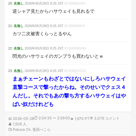
20
:
名無し
2026年05月28日
8:25
JST
ID:
000056JE6
逆シャア見たからハサウェイも見れるで
21
:
名無し
2026年05月28日
8:25
JST
ID:
000056N7L
カツ二次被害くらっとるやん
22
:
名無し
2026年05月28日
8:25
JST
ID:
000056XNK
閃光のハサウェイのガンプラも買わないとｗ
23
:
名無し
2026年05月28日
8:25
JST
ID:
000057G31
まぁチェーンもわざとではないにしろハサウェイ
直撃コースで撃ったからね。そのせいでクェス４
んだし。それでもあの撃ち方するハサウェイはや
ばい奴だけれども
⏱
2:24:35 〜 2:29:00
💬
3,076
コメント
📅
2026-05-28
🔥
1,670 PT
👤
1,506
人
📺
Pekora Ch. 兎田ぺこら