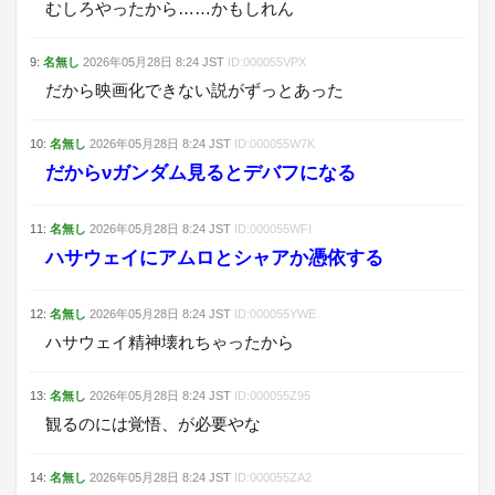
むしろやったから……かもしれん
9
:
名無し
2026年05月28日
8:24
JST
ID:
000055VPX
だから映画化できない説がずっとあった
10
:
名無し
2026年05月28日
8:24
JST
ID:
000055W7K
だからνガンダム見るとデバフになる
11
:
名無し
2026年05月28日
8:24
JST
ID:
000055WFI
ハサウェイにアムロとシャアか憑依する
12
:
名無し
2026年05月28日
8:24
JST
ID:
000055YWE
ハサウェイ精神壊れちゃったから
13
:
名無し
2026年05月28日
8:24
JST
ID:
000055Z95
観るのには覚悟、が必要やな
14
:
名無し
2026年05月28日
8:24
JST
ID:
000055ZA2