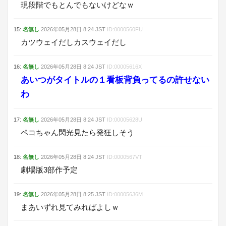
現段階でもとんでもないけどなｗ
15
:
名無し
2026年05月28日
8:24
JST
ID:
0000560FU
カツウェイだしカスウェイだし
16
:
名無し
2026年05月28日
8:24
JST
ID:
00005616X
あいつがタイトルの１看板背負ってるの許せない
わ
17
:
名無し
2026年05月28日
8:24
JST
ID:
00005628U
ペコちゃん閃光見たら発狂しそう
18
:
名無し
2026年05月28日
8:24
JST
ID:
0000567VT
劇場版3部作予定
19
:
名無し
2026年05月28日
8:25
JST
ID:
000056J6M
まあいずれ見てみればよしｗ