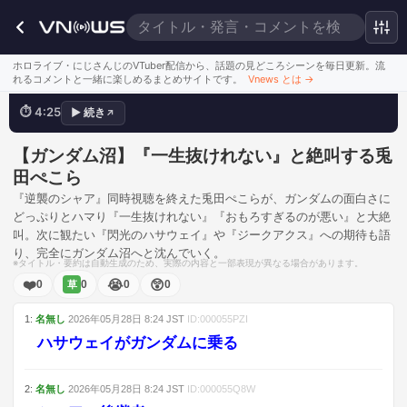
おもろすぎるのが悪い
ホロライブ・にじさんじのVTuber配信から、話題の見どころシーンを毎日更新。流
れるコメントと一緒に楽しめるまとめサイトです。
Vnews とは
→
⏱
4:25
▶
続き
↗
💬
ぺこーら、ついに最新作に追いつくか
このシーンを見る
【ガンダム沼】『一生抜けれない』と絶叫する兎
田ぺこら
『逆襲のシャア』同時視聴を終えた兎田ぺこらが、ガンダムの面白さに
どっぷりとハマり『一生抜けれない』『おもろすぎるのが悪い』と大絶
叫。次に観たい『閃光のハサウェイ』や『ジークアクス』への期待も語
り、完全にガンダム沼へと沈んでいく。
※タイトル・要約は自動生成のため、実際の内容と一部表現が異なる場合があります。
❤️
😭
😲
0
0
0
0
草
1
:
名無し
2026年05月28日
8:24
JST
ID:
000055PZI
ハサウェイがガンダムに乗る
2
:
名無し
2026年05月28日
8:24
JST
ID:
000055Q8W