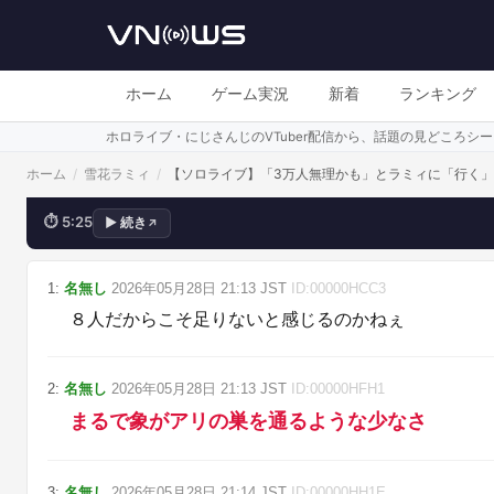
入浴会場
ホーム
ゲーム実況
新着
ランキング
ホロライブ・にじさんじのVTuber配信から、話題の見どころ
ホーム
/
雪花ラミィ
/
【ソロライブ】「3万人無理かも」とラミィに「行く
⏱
5:25
▶
続き
↗
💬
ラミィちゃんは自分の実力と人気をあと10
1
:
名無し
2026年05月28日
21:13
JST
ID:
00000HCC3
８人だからこそ足りないと感じるのかねぇ
2
:
名無し
2026年05月28日
21:13
JST
ID:
00000HFH1
まるで象がアリの巣を通るような少なさ
3
:
名無し
2026年05月28日
21:14
JST
ID:
00000HH1E