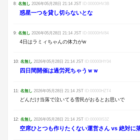
8
:
名無し
2026年05月28日
21:14
JST
ID:
00000HV3B
惑星一つを貸し切らないとな
9
:
名無し
2026年05月28日
21:14
JST
ID:
00000HV84
4日はラミィちゃんの体力がw
10
:
名無し
2026年05月28日
21:14
JST
ID:
00000HY04
四日間開催は過労死ちゃうｗｗ
11
:
名無し
2026年05月28日
21:14
JST
ID:
00000HZT4
どんだけ当落で泣いてる雪民がおるとお思いで
12
:
名無し
2026年05月28日
21:14
JST
ID:
00000I53Z
空席ひとつも作りたくない運営さん vs 絶対