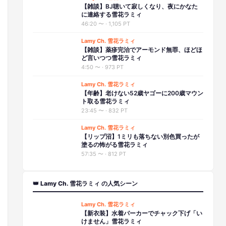
【雑談】BJ聴いて寂しくなり、夜にかなた
に連絡する雪花ラミィ
46:20
〜 ·
1,105 PT
Lamy Ch. 雪花ラミィ
【雑談】薬疹完治でアーモンド無罪、ほどほ
ど言いつつ雪花ラミィ
4:50
〜 ·
973 PT
Lamy Ch. 雪花ラミィ
【年齢】老けない52歳ヤゴーに200歳マウン
ト取る雪花ラミィ
23:45
〜 ·
832 PT
Lamy Ch. 雪花ラミィ
【リップ沼】1ミリも落ちない別色買ったが
塗るの怖がる雪花ラミィ
57:35
〜 ·
812 PT
👑 Lamy Ch. 雪花ラミィ の人気シーン
Lamy Ch. 雪花ラミィ
【新衣装】水着パーカーでチャック下げ「い
けません」雪花ラミィ