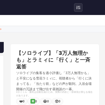
→
【ソロライブ】「3万人無理か
も」とラミィに「行く」と一斉
返答
ソロライブの集客を過小評価し「3万人無理かも」
と不安になる雪花ラミィに、視聴者から「行くに決
まってる」「当たり前」などの声が殺到。入浴会場
開催の冗談まで飛び出す昼雑談の一幕。
※タイトル・要約は自動生成のため、実際の内容と一部表現が異なる場合
があります。
❤️
😭
😲
0
0
0
0
草