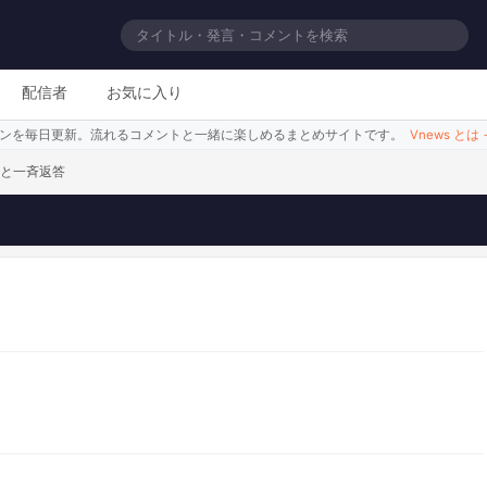
でも行く？
配信者
お気に入り
シーンを毎日更新。流れるコメントと一緒に楽しめるまとめサイトです。
Vnews とは
」と一斉返答
倍は見積もるべき
このシーンを見る