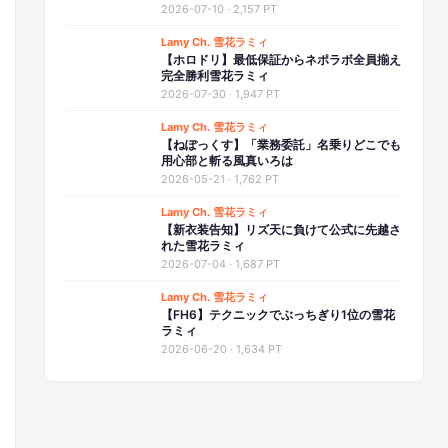
2026-07-10
·
2,157 PT
Lamy Ch. 雪花ラミィ
【ホロドリ】最低保証からネポラボ全員揃え
完全勝利雪花ラミィ
2026-07-30
·
1,947 PT
Lamy Ch. 雪花ラミィ
【ねぽっくす】「業務委託」名乗りどこでも
用心部と斬る風真いろは
2026-05-21
·
1,762 PT
Lamy Ch. 雪花ラミィ
【新衣装告知】リズ天に負けて公式に先越さ
れた雪花ラミィ
2026-07-04
·
1,687 PT
Lamy Ch. 雪花ラミィ
【FH6】テクニックでぶっちぎり1位の雪花
ラミィ
2026-06-20
·
1,634 PT