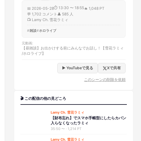
⏱
13:30 〜 18:55
📅
2026-05-28
🔥
1,048 PT
💬
1,702
コメント
👤
585
人
📺
Lamy Ch. 雪花ラミィ
雑談
ホロライブ
元動画
:
【昼雑談】お出かけする前にみんなでお話し！【雪花ラミィ
/ホロライブ】
▶ YouTubeで見る
Xで共有
このシーンの削除を依頼
🎬 この配信の他の見どころ
Lamy Ch. 雪花ラミィ
【財布忘れ】でスマホ手帳型にしたらカバン
入らなくなったラミィ
35:50
〜 ·
1,214 PT
Lamy Ch. 雪花ラミィ