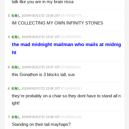
talk like you are in my brain rissa
3
:
名無し
2026年05月27日
23:06
JST
ID:
00008ZTT6
IM COLLECTING MY OWN INFINITY STONES
4
:
名無し
2026年05月27日
23:07
JST
ID:
0000904P5
the mad midnight mailman who mails at midnig
ht
5
:
名無し
2026年05月27日
23:07
JST
ID:
0000910L4
this Gonathon is 3 blocks tall, sus
6
:
名無し
2026年05月27日
23:08
JST
ID:
000091HGJ
they're probably on a chair so they dont have to stand all n
ight!
7
:
名無し
2026年05月27日
23:08
JST
ID:
000091L5Q
Standing on their tail mayhaps?