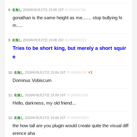
8
:
名無し
2026年05月27日
23:08
JST
ID:
000091TA5
gonathan is the same height as me…… stop bullying hi
m….
9
:
名無し
2026年05月27日
23:08
JST
ID:
0000922QZ
Tries to be short king, but merely a short squir
e
×
3
10
:
名無し
2026年05月27日
23:09
JST
ID:
000092YIF
Dominus Vobiscum
11
:
名無し
2026年05月27日
23:09
JST
ID:
000092ZA9
Hello, darkness, my old friend…
12
:
名無し
2026年05月27日
23:09
JST
ID:
0000932RH
the how tall are you plugin would create quite the visual diff
erence aha