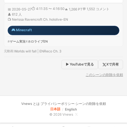
⏱
4:11:35 〜 4:16:50
💬
1,552
コメント
📅
2026-05-27
🔥
1,266 PT
👤
612
人
📺
Nerissa Ravencroft Ch. hololive-EN
🎮
Minecraft
ゲーム実況
ホロライブEN
元動画
:
Worlds will fall | ENReco Ch. 3
▶ YouTubeで見る
Xで共有
このシーンの削除を依頼
Vnews とは
プライバシーポリシー
シーンの削除を依頼
·
·
日本語
/
English
© 2026 Vnews