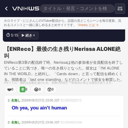
I'M ALONE
ホロライブ・にじさんじのVTuber配信から、話題の見どころシーンを毎日更新。流
れるコメントと一緒に楽しめるまとめサイトです。
Vnews とは
→
⏱
5:15
▶
続き
↗
💬
Last one standing
このシーンを見る
【ENReco】最後の生き残りNerissa ALONE絶
叫
ENReco第3章の配信終了時、Nerissaは他の参加者が全員配信を終了し
ていることに気づき、唯一の生き残りとなった。彼女は「I'M ALONE
IN THE WORLD」と絶叫し、「Cards down」と言って配信を締めくく
る。視聴者は「last one standing」などのコメントで彼女を称賛した。
※タイトル・要約は自動生成のため、実際の内容と一部表現が異なる場合があります。
❤️
😭
😲
0
0
0
0
草
1
:
名無し
2026年05月27日
23:06
JST
ID:
00008ZDT2
Oh yea, you ain’t human
2
:
名無し
2026年05月27日
23:06
JST
ID:
00008ZGDA