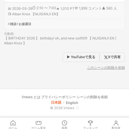
⏱
2:10 〜 7:00
💬
1,959
コメント
👤
560
人
📅
2026-05-26
🔥
1,010 PT
📺
Alban Knox 【NIJISANJI EN】
雑談
お披露目
元動画
:
【 BIRTHDAY 2026 】 birthday! oh, and new outfit!!!! 【 NIJISANJI EN |
Alban Knox 】
▶ YouTubeで見る
Xで共有
このシーンの削除を依頼
Vnews とは
プライバシーポリシー
シーンの削除を依頼
·
·
日本語
/
English
© 2026 Vnews
ホーム
ゲーム実況
新着
ランキング
配信者