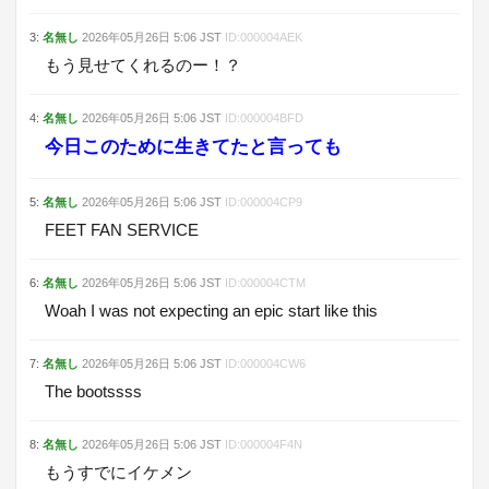
3
:
名無し
2026年05月26日
5:06
JST
ID:
000004AEK
もう見せてくれるのー！？
4
:
名無し
2026年05月26日
5:06
JST
ID:
000004BFD
今日このために生きてたと言っても
5
:
名無し
2026年05月26日
5:06
JST
ID:
000004CP9
FEET FAN SERVICE
6
:
名無し
2026年05月26日
5:06
JST
ID:
000004CTM
Woah I was not expecting an epic start like this
7
:
名無し
2026年05月26日
5:06
JST
ID:
000004CW6
The bootssss
8
:
名無し
2026年05月26日
5:06
JST
ID:
000004F4N
もうすでにイケメン