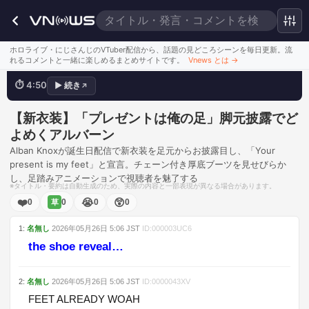
ドキドキしちゃう
ホロライブ・にじさんじのVTuber配信から、話題の見どころシーンを毎日更新。流
れるコメントと一緒に楽しめるまとめサイトです。
Vnews とは
→
⏱
4:50
▶
続き
↗
💬
WOW FEET
このシーンを見る
【新衣装】「プレゼントは俺の足」脚元披露でど
よめくアルバーン
Alban Knoxが誕生日配信で新衣装を足元からお披露目し、「Your
present is my feet」と宣言。チェーン付き厚底ブーツを見せびらか
し、足踏みアニメーションで視聴者を魅了する
※タイトル・要約は自動生成のため、実際の内容と一部表現が異なる場合があります。
❤️
😭
😲
0
0
0
0
草
1
:
名無し
2026年05月26日
5:06
JST
ID:
000003UC6
the shoe reveal…
2
:
名無し
2026年05月26日
5:06
JST
ID:
0000043XV
FEET ALREADY WOAH