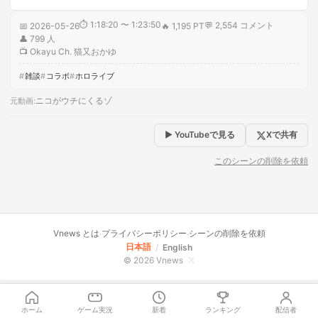
⏱
1:18:20 〜 1:23:50
💬
2,554
コメント
📅
2026-05-26
🔥
1,195 PT
👤
799
人
📺
Okayu Ch. 猫又おかゆ
雑談
コラボ
ホロライブ
ニコがウチにくるゾ
元動画
:
▶ YouTubeで見る
Xで共有
このシーンの削除を依頼
Vnews とは
プライバシーポリシー
シーンの削除を依頼
·
·
日本語
/
English
© 2026 Vnews
ホーム
ゲーム実況
新着
ランキング
配信者