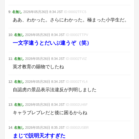
9
:
名無し
2026年05月26日
8:34
JST
ID:
00002TFC5
ああ、わかった。さらにわかった。極まった小学生だ。
10
:
名無し
2026年05月26日
8:34
JST
ID:
00002TTPV
一文字違うとだいぶ違うぞ（笑）
11
:
名無し
2026年05月26日
8:34
JST
ID:
00002TVIZ
英才教育の賜物でしたね
12
:
名無し
2026年05月26日
8:34
JST
ID:
00002TYL4
自認虎の景品表示法違反が判明しました
13
:
名無し
2026年05月26日
8:34
JST
ID:
00002U46F
キャラブレブレだと後に困るからね
14
:
名無し
2026年05月26日
8:35
JST
ID:
00002USBR
まじで説明天才すぎた