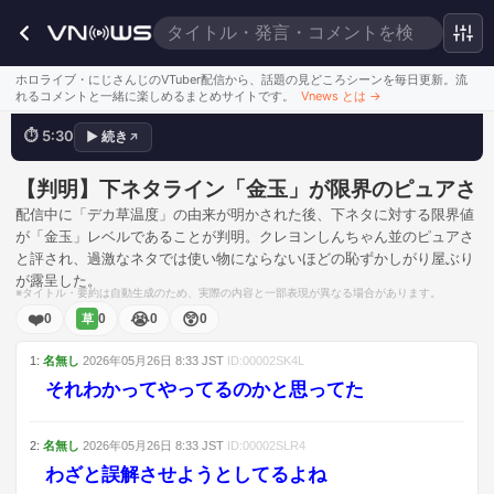
ホロライブ・にじさんじのVTuber配信から、話題の見どころシーンを毎日更新。流
デカ草温度の謎から、意外すぎる清純
れるコメントと一緒に楽しめるまとめサイトです。
Vnews とは
→
⏱
5:30
▶
続き
↗
このシーンを見る
【判明】下ネタライン「金玉」が限界のピュアさ
配信中に「デカ草温度」の由来が明かされた後、下ネタに対する限界値
が「金玉」レベルであることが判明。クレヨンしんちゃん並のピュアさ
と評され、過激なネタでは使い物にならないほどの恥ずかしがり屋ぶり
が露呈した。
※タイトル・要約は自動生成のため、実際の内容と一部表現が異なる場合があります。
❤️
😭
😲
0
0
0
0
草
1
:
名無し
2026年05月26日
8:33
JST
ID:
00002SK4L
それわかってやってるのかと思ってた
2
:
名無し
2026年05月26日
8:33
JST
ID:
00002SLR4
わざと誤解させようとしてるよね