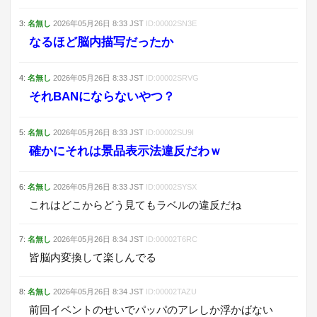
3
:
名無し
2026年05月26日
8:33
JST
ID:
00002SN3E
なるほど脳内描写だったか
4
:
名無し
2026年05月26日
8:33
JST
ID:
00002SRVG
それBANにならないやつ？
5
:
名無し
2026年05月26日
8:33
JST
ID:
00002SU9I
確かにそれは景品表示法違反だわｗ
6
:
名無し
2026年05月26日
8:33
JST
ID:
00002SYSX
これはどこからどう見てもラベルの違反だね
7
:
名無し
2026年05月26日
8:34
JST
ID:
00002T6RC
皆脳内変換して楽しんでる
8
:
名無し
2026年05月26日
8:34
JST
ID:
00002TAZU
前回イベントのせいでパッパのアレしか浮かばない