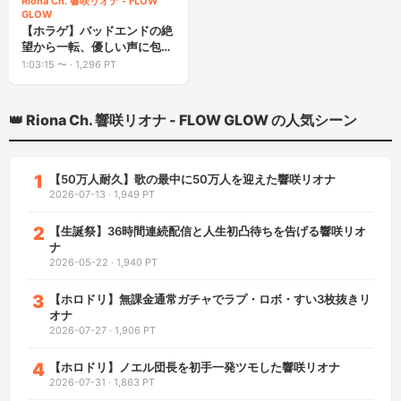
Riona Ch. 響咲リオナ - FLOW
GLOW
【ホラゲ】バッドエンドの絶
望から一転、優しい声に包ま
れる
1:03:15
〜 ·
1,296 PT
👑 Riona Ch. 響咲リオナ - FLOW GLOW の人気シーン
1
【50万人耐久】歌の最中に50万人を迎えた響咲リオナ
2026-07-13
·
1,949 PT
2
【生誕祭】36時間連続配信と人生初凸待ちを告げる響咲リオ
ナ
2026-05-22
·
1,940 PT
3
【ホロドリ】無課金通常ガチャでラプ・ロボ・すい3枚抜きリ
オナ
2026-07-27
·
1,906 PT
4
【ホロドリ】ノエル団長を初手一発ツモした響咲リオナ
2026-07-31
·
1,863 PT