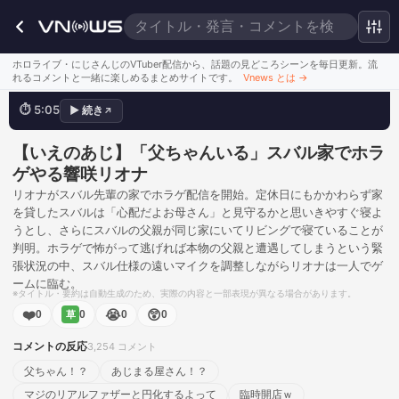
父ちゃんいるから家に
ホロライブ・にじさんじのVTuber配信から、話題の見どころシーンを毎日更新。流
れるコメントと一緒に楽しめるまとめサイトです。
Vnews とは
→
⏱
5:05
▶
続き
↗
💬
父ちゃん！？
このシーンを見る
【いえのあじ】「父ちゃんいる」スバル家でホラ
ゲやる響咲リオナ
リオナがスバル先輩の家でホラゲ配信を開始。定休日にもかかわらず家
を貸したスバルは「心配だよお母さん」と見守るかと思いきやすぐ寝よ
うとし、さらにスバルの父親が同じ家にいてリビングで寝ていることが
判明。ホラゲで怖がって逃げれば本物の父親と遭遇してしまうという緊
張状況の中、スバル仕様の遠いマイクを調整しながらリオナは一人でゲ
ームに臨む。
※タイトル・要約は自動生成のため、実際の内容と一部表現が異なる場合があります。
❤️
😭
😲
0
0
0
0
草
コメントの反応
3,254
コメント
父ちゃん！？
あじまる屋さん！？
マジのリアルファザーと円化するよって
臨時開店ｗ