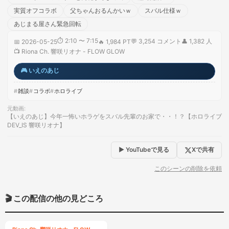
実質オフコラボ
父ちゃんおるんかいｗ
スバル仕様ｗ
あじまる屋さん緊急回転
⏱
2:10 〜 7:15
💬
3,254
コメント
👤
1,382
人
📅
2026-05-25
🔥
1,984 PT
📺
Riona Ch. 響咲リオナ - FLOW GLOW
🎮
いえのあじ
雑談
コラボ
ホロライブ
元動画
:
【いえのあじ】今年一怖いホラゲをスバル先輩のお家で・・！？【ホロライブ
DEV_IS 響咲リオナ】
▶ YouTubeで見る
Xで共有
このシーンの削除を依頼
🎬 この配信の他の見どころ